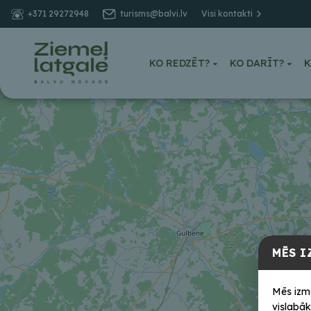
+371 29272948
turisms@balvi.lv
Visi kontakti
+
−
KO REDZĒT?
KO DARĪT?
K
MĒS I
Mēs izm
vislabāk