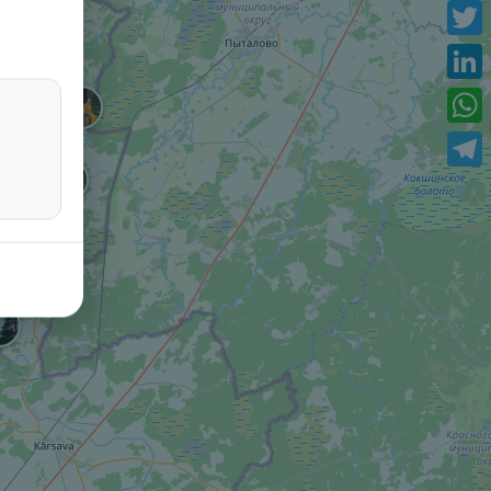
Face
Twitt
Link
What
Tele
AKTUALITĀTES
IEKĻŪSTAMĪBAS PAZIŅOJUMS
tīciju un attīstības aģentūru par atbalsta
iropas Reģionālās attīstības fonds