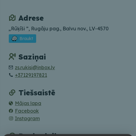
Adrese
„Rūķīši ”, Rugāju pag., Balvu nov., LV-4570
Braukt
Saziņai
zs.rukisi@inbox.lv
+37129197821
Tiešsaistē
Mājas lapa
Facebook
Instagram