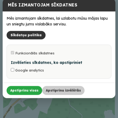
Darba laiks
MĒS IZMANTOJAM SĪKDATNES
Iepriekš piesakoties
Mēs izmantojam sīkdatnes, lai uzlabotu mūsu mājas lapu
un sniegtu jums vislabāko servisu.
+
Sīkdatņu politika
−
Funkcionālās sīkdatnes
Izvēlieties sīkdatnes, ko apstipriniet
Google analytics
Apstiprinu visas
Apstiprinu izvēlētās