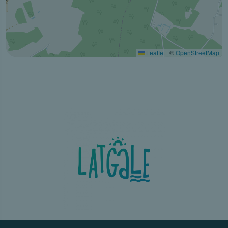
Leaflet
|
©
OpenStreetMap