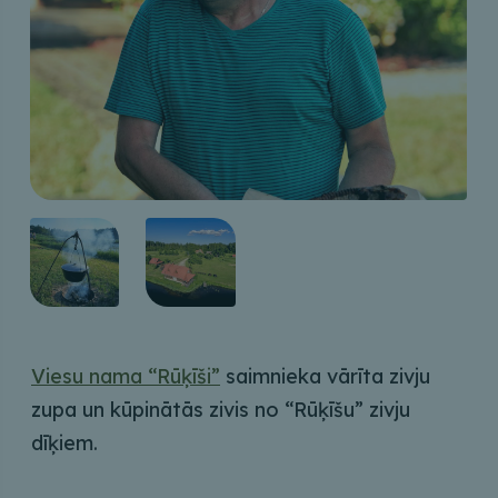
Viesu nama “Rūķīši”
saimnieka vārīta zivju
zupa un kūpinātās zivis no “Rūķīšu” zivju
dīķiem.