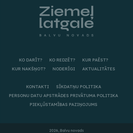
KO DARĪT?
KO REDZĒT?
KUR PAĒST?
KUR NAKŠŅOT?
NODERĪGI
AKTUALITĀTES
KONTAKTI
SĪKDATŅU POLITIKA
PERSONU DATU APSTRĀDES PRIVĀTUMA POLITIKA
PIEKĻŪSTAMĪBAS PAZIŅOJUMS
2026, Balvu novads