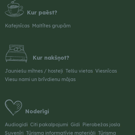
Kur paēst?
Kafejnīcas
,
Maltītes grupām
Kur nakšņot?
Jauniešu mītnes / hosteļi
,
Telšu vietas
,
Viesnīcas
,
Viesu nami un brīvdienu mājas
Noderīgi
Audiogidi
,
Citi pakalpojumi
,
Gidi
,
Pierobežas josla
,
Suvenīri
,
Tūrisma informatīvie materiāli
,
Tūrisma