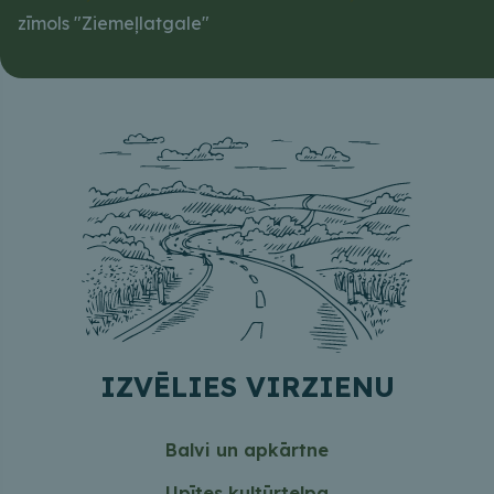
zīmols "Ziemeļlatgale"
IZVĒLIES VIRZIENU
Balvi un apkārtne
Upītes kultūrtelpa