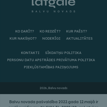
KO DARĪT?
KO REDZĒT?
KUR PAĒST?
KUR NAKŠŅOT?
NODERĪGI
AKTUALITĀTES
KONTAKTI
SĪKDATŅU POLITIKA
PERSONU DATU APSTRĀDES PRIVĀTUMA POLITIKA
PIEKĻŪSTAMĪBAS PAZIŅOJUMS
2026, Balvu novads
Balvu novada pašvaldība 2022.gada 12.maijā ir