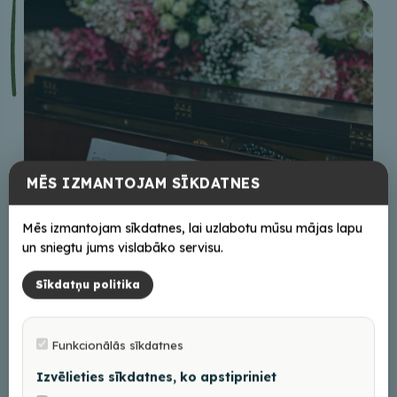
MĒS IZMANTOJAM SĪKDATNES
Mēs izmantojam sīkdatnes, lai uzlabotu mūsu mājas lapu
un sniegtu jums vislabāko servisu.
Balvu Kamermūzikas festivāls 29. un 30.augustā
Sīkdatņu politika
30/07/2026
Funkcionālās sīkdatnes
Izvēlieties sīkdatnes, ko apstipriniet