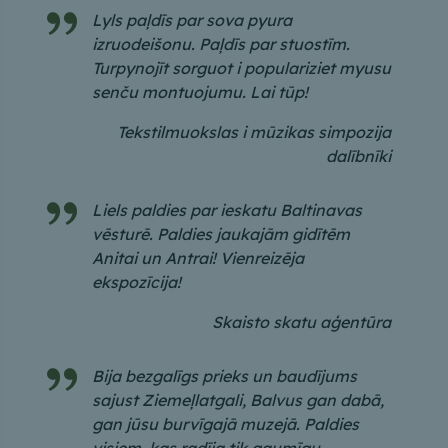
Lyls paļdīs par sova pyura
izruodeišonu. Paļdīs par stuostīm.
Turpynojīt sorguot i populariziet myusu
senču montuojumu. Lai tūp!
Tekstilmuokslas i mūzikas simpozija
dalībnīki
Liels paldies par ieskatu Baltinavas
vēsturē. Paldies jaukajām gidītēm
Anitai un Antrai! Vienreizēja
ekspozīcija!
Skaisto skatu aģentūra
Bija bezgalīgs prieks un baudījums
sajust Ziemeļlatgali, Balvus gan dabā,
gan jūsu burvīgajā muzejā. Paldies
visiem, kas radīja tik gaumīgu,