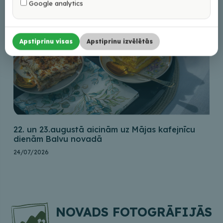
Google analytics
Apstiprinu visas
Apstiprinu izvēlētās
22. un 23.augustā aicinām uz Mājas kafejnīcu
dienām Balvu novadā
24/07/2026
NOVADS FOTOGRĀFIJĀS