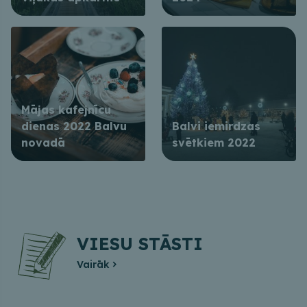
Mājas kafejnīcu
dienas 2022 Balvu
Balvi iemirdzas
novadā
svētkiem 2022
VIESU STĀSTI
Vairāk