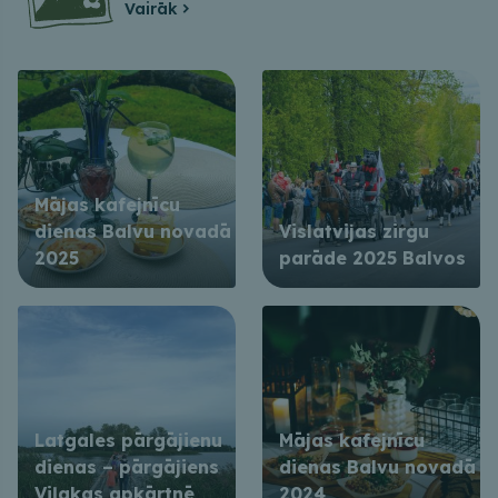
Vairāk
Mājas kafejnīcu
dienas Balvu novadā
Vislatvijas zirgu
2025
parāde 2025 Balvos
Latgales pārgājienu
Mājas kafejnīcu
dienas – pārgājiens
dienas Balvu novadā
Viļakas apkārtnē
2024