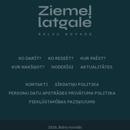
KO DARĪT?
KO REDZĒT?
KUR PAĒST?
KUR NAKŠŅOT?
NODERĪGI
AKTUALITĀTES
KONTAKTI
SĪKDATŅU POLITIKA
PERSONU DATU APSTRĀDES PRIVĀTUMA POLITIKA
PIEKĻŪSTAMĪBAS PAZIŅOJUMS
2026, Balvu novads