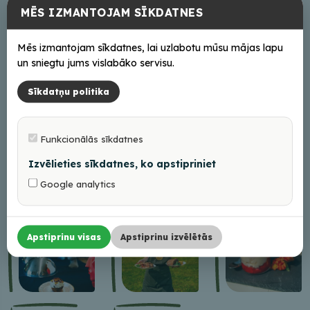
MĒS IZMANTOJAM SĪKDATNES
Mēs izmantojam sīkdatnes, lai uzlabotu mūsu mājas lapu
un sniegtu jums vislabāko servisu.
Sīkdatņu politika
Funkcionālās sīkdatnes
Izvēlieties sīkdatnes, ko apstipriniet
Google analytics
Apstiprinu visas
Apstiprinu izvēlētās