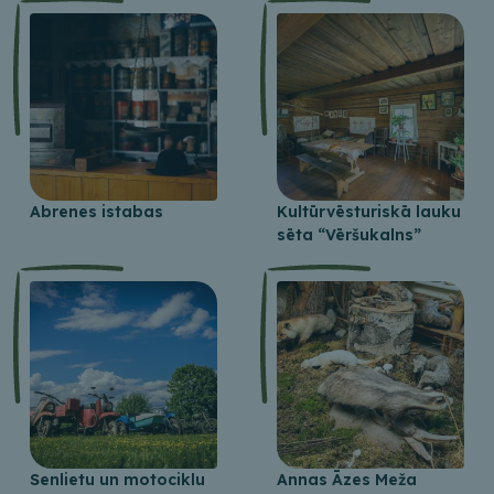
Abrenes istabas
Kultūrvēsturiskā lauku
sēta “Vēršukalns”
Senlietu un motociklu
Annas Āzes Meža