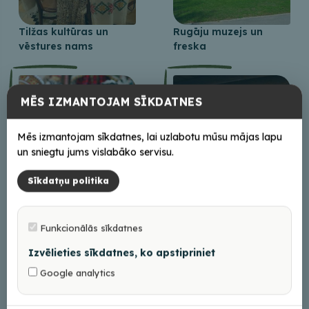
Tilžas kultūras un
Rugāju muzejs un
vēstures nams
freska
MĒS IZMANTOJAM SĪKDATNES
Mēs izmantojam sīkdatnes, lai uzlabotu mūsu mājas lapu
un sniegtu jums vislabāko servisu.
Sīkdatņu politika
Pasaules leļļu
Egļavas mežniecības
ekspozīcija “60
muzejs
minūtēs apkārt
Funkcionālās sīkdatnes
Zemeslodei”
Izvēlieties sīkdatnes, ko apstipriniet
Google analytics
+