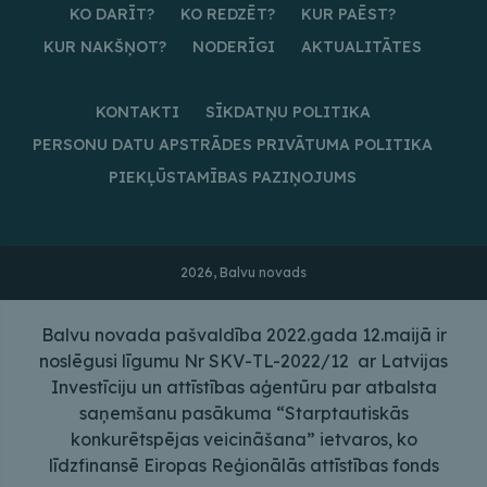
KO DARĪT?
KO REDZĒT?
KUR PAĒST?
KUR NAKŠŅOT?
NODERĪGI
AKTUALITĀTES
KONTAKTI
SĪKDATŅU POLITIKA
PERSONU DATU APSTRĀDES PRIVĀTUMA POLITIKA
PIEKĻŪSTAMĪBAS PAZIŅOJUMS
2026, Balvu novads
Balvu novada pašvaldība 2022.gada 12.maijā ir
noslēgusi līgumu Nr SKV-TL-2022/12 ar Latvijas
Investīciju un attīstības aģentūru par atbalsta
saņemšanu pasākuma “Starptautiskās
konkurētspējas veicināšana” ietvaros, ko
līdzfinansē Eiropas Reģionālās attīstības fonds