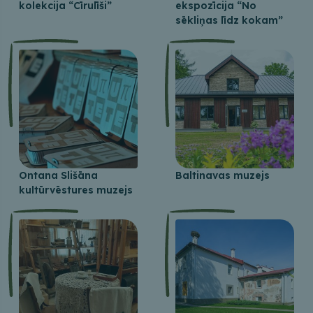
kolekcija “Cīrulīši”
ekspozīcija “No
sēkliņas līdz kokam”
Ontana Slišāna
Baltinavas muzejs
kultūrvēstures muzejs