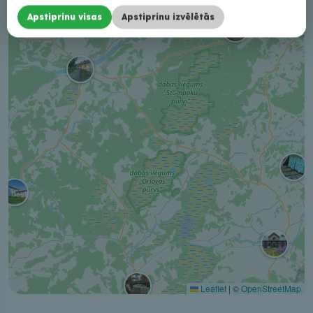
−
Apstiprinu visas
Apstiprinu izvēlētās
Leaflet
|
©
OpenStreetMap