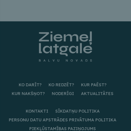
KO DARĪT?
KO REDZĒT?
KUR PAĒST?
KUR NAKŠŅOT?
NODERĪGI
AKTUALITĀTES
KONTAKTI
SĪKDATŅU POLITIKA
PERSONU DATU APSTRĀDES PRIVĀTUMA POLITIKA
PIEKĻŪSTAMĪBAS PAZIŅOJUMS