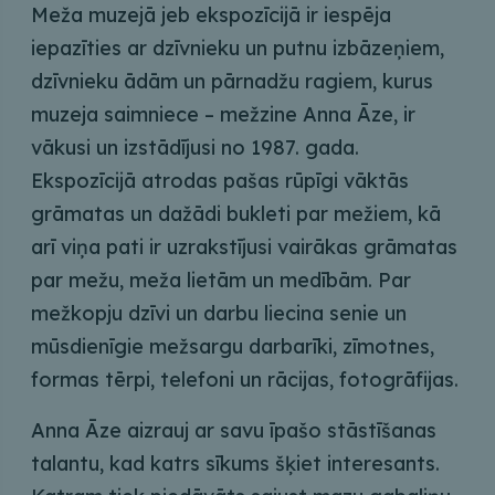
Meža muzejā jeb ekspozīcijā ir iespēja
iepazīties ar dzīvnieku un putnu izbāzeņiem,
dzīvnieku ādām un pārnadžu ragiem, kurus
muzeja saimniece – mežzine Anna Āze, ir
vākusi un izstādījusi no 1987. gada.
Ekspozīcijā atrodas pašas rūpīgi vāktās
grāmatas un dažādi bukleti par mežiem, kā
arī viņa pati ir uzrakstījusi vairākas grāmatas
par mežu, meža lietām un medībām. Par
mežkopju dzīvi un darbu liecina senie un
mūsdienīgie mežsargu darbarīki, zīmotnes,
formas tērpi, telefoni un rācijas, fotogrāfijas.
Anna Āze aizrauj ar savu īpašo stāstīšanas
talantu, kad katrs sīkums šķiet interesants.