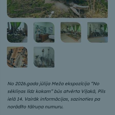
No 2026.gada jūlija Meža ekspozīcija “No
sēkliņas līdz kokam” būs atvērta Viļakā, Pils
ielā 14. Vairāk informācijas, sazinoties pa
norādīto tālruņa numuru.