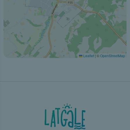
Leaflet
|
©
OpenStreetMap