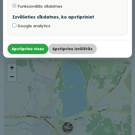
annaaze@inbox.lv
Funkcionālās sīkdatnes
+37126567080
Izvēlieties sīkdatnes, ko apstipriniet
Darba laiks
Google analytics
Pēc pieteikuma
Apstiprinu visas
Apstiprinu izvēlētās
+
−