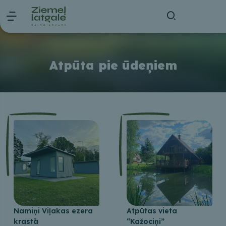
Atpūta pie ūdeņiem
Namiņi Viļakas ezera
Atpūtas vieta
krastā
“Kažociņi”