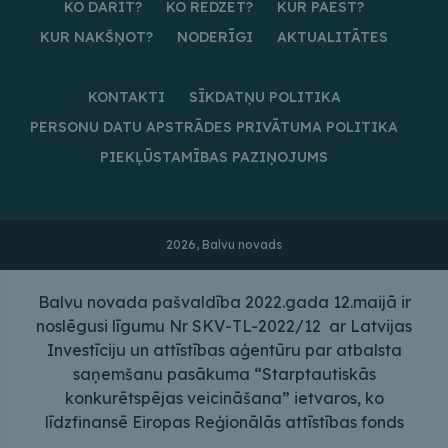
KO DARĪT?
KO REDZĒT?
KUR PAĒST?
KUR NAKŠŅOT?
NODERĪGI
AKTUALITĀTES
KONTAKTI
SĪKDATŅU POLITIKA
PERSONU DATU APSTRĀDES PRIVĀTUMA POLITIKA
PIEKĻŪSTAMĪBAS PAZIŅOJUMS
2026, Balvu novads
Balvu novada pašvaldība 2022.gada 12.maijā ir
noslēgusi līgumu Nr SKV-TL-2022/12 ar Latvijas
Investīciju un attīstības aģentūru par atbalsta
saņemšanu pasākuma “Starptautiskās
konkurētspējas veicināšana” ietvaros, ko
līdzfinansē Eiropas Reģionālās attīstības fonds