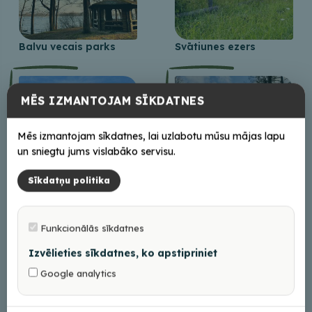
Balvu vecais parks
Svātiunes ezers
MĒS IZMANTOJAM SĪKDATNES
Mēs izmantojam sīkdatnes, lai uzlabotu mūsu mājas lapu
un sniegtu jums vislabāko servisu.
Sīkdatņu politika
Viļakas ezera
Motrīnes ezers
promenāde
Funkcionālās sīkdatnes
1
2
→
Izvēlieties sīkdatnes, ko apstipriniet
Google analytics
+