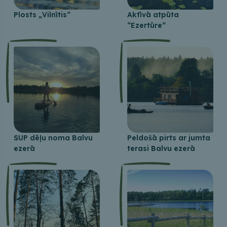
Plosts „Vilnītis”
Aktīvā atpūta
“Ezertūre”
SUP dēļu noma Balvu
Peldošā pirts ar jumta
ezerā
terasi Balvu ezerā