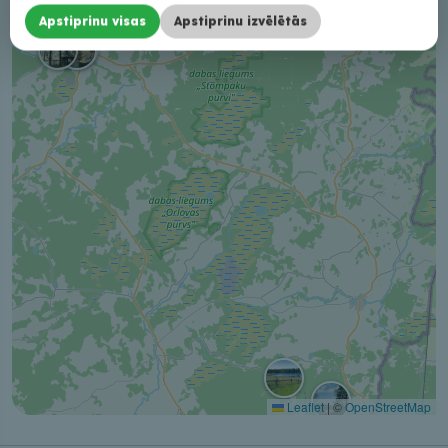
−
Apstiprinu visas
Apstiprinu izvēlētās
Leaflet
|
©
OpenStreetMap