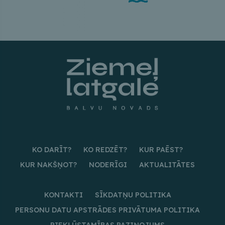
KO DARĪT?
KO REDZĒT?
KUR PAĒST?
KUR NAKŠŅOT?
NODERĪGI
AKTUALITĀTES
KONTAKTI
SĪKDATŅU POLITIKA
PERSONU DATU APSTRĀDES PRIVĀTUMA POLITIKA