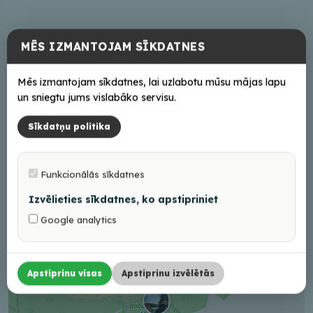
Adrese
MĒS IZMANTOJAM SĪKDATNES
Baltinavas pag., Balvu nov.
Mēs izmantojam sīkdatnes, lai uzlabotu mūsu mājas lapu
Braukt
un sniegtu jums vislabāko servisu.
Sīkdatņu politika
+
Funkcionālās sīkdatnes
−
Izvēlieties sīkdatnes, ko apstipriniet
Google analytics
Apstiprinu visas
Apstiprinu izvēlētās