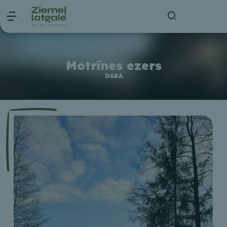
Motrīnes ezers
DABA