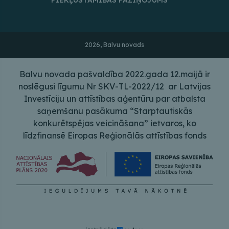
PIEKĻŪSTAMĪBAS PAZIŅOJUMS
2026, Balvu novads
Balvu novada pašvaldība 2022.gada 12.maijā ir
noslēgusi līgumu Nr SKV-TL-2022/12 ar Latvijas
Investīciju un attīstības aģentūru par atbalsta
saņemšanu pasākuma “Starptautiskās
konkurētspējas veicināšana” ietvaros, ko
līdzfinansē Eiropas Reģionālās attīstības fonds