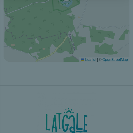
Leaflet
|
©
OpenStreetMap