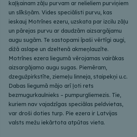
kaļķainam zāļu purvam ar nelieliem purviņiem
un slīkšņām. Vides speciālisti purvu, kas
ieskauj Motrīnes ezeru, uzskata par izcilu zāļu
un pārejas purvu ar daudzām aizsargājamu
augu sugām. Te sastopami īpaši vērtīgi augi,
dižā aslape un dzeltenā akmeņlauzīte.
Motrīnes ezera liegumā vērojamas vairākas
aizsargājamo augu sugas. Piemēram,
dzegužpirkstīte, ziemeļu linneja, staipekņi u.c.
Dabas liegumā mājo arī ļoti rets
bezmugurkaulnieks – pumpurgliemezis. Tie,
kuriem nav vajadzīgas speciālas peldvietas,
var droši doties turp. Pie ezera ir Latvijas
valsts mežu iekārtota atpūtas vieta.