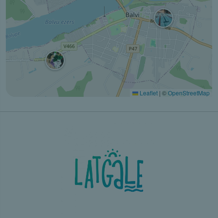
Leaflet
|
©
OpenStreetMap