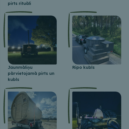
pirts rituāli
Jaunmāliņu
Ripo kubls
pārvietojamā pirts un
kubls