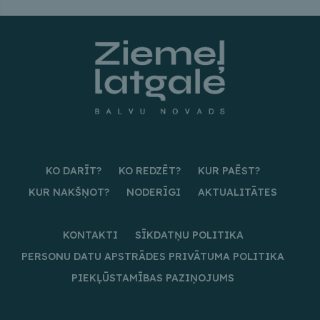
KO DARĪT?
KO REDZĒT?
KUR PAĒST?
KUR NAKŠŅOT?
NODERĪGI
AKTUALITĀTES
KONTAKTI
SĪKDATŅU POLITIKA
PERSONU DATU APSTRĀDES PRIVĀTUMA POLITIKA
PIEKĻŪSTAMĪBAS PAZIŅOJUMS