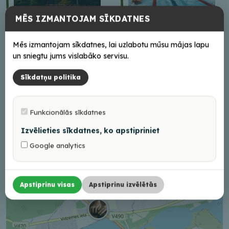
MĒS IZMANTOJAM SĪKDATNES
Mēs izmantojam sīkdatnes, lai uzlabotu mūsu mājas lapu
un sniegtu jums vislabāko servisu.
Peldošā pirts ar jumta
Balvu peldbaseins
terasi Balvu ezerā
Sīkdatņu politika
+
Funkcionālās sīkdatnes
−
Izvēlieties sīkdatnes, ko apstipriniet
Google analytics
Apstiprinu visas
Apstiprinu izvēlētās