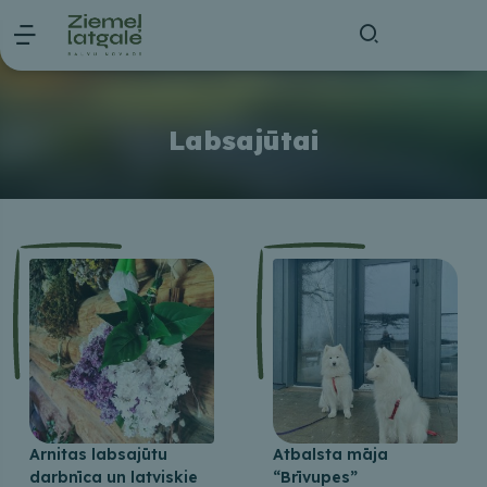
Labsajūtai
Arnitas labsajūtu
Atbalsta māja
darbnīca un latviskie
“Brīvupes”