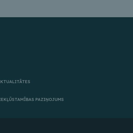
AKTUALITĀTES
IEKĻŪSTAMĪBAS PAZIŅOJUMS