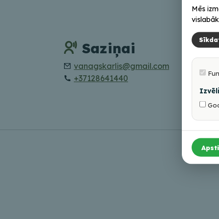
Mēs izm
vislabāk
Sīkda
Saziņai
vanagskarlis@gmail.com
Fa
Fun
+37128641440
Ins
Izvēl
Goo
Apsti