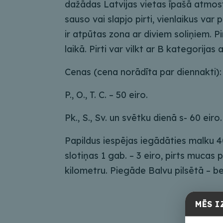
dažādas Latvijas vietas īpašā atmosf
sauso vai slapjo pirti, vienlaikus var 
ir atpūtas zona ar diviem soliņiem. P
laikā. Pirti var vilkt ar B kategorijas 
Cenas (cena norādīta par diennakti):
P., O., T. C. – 50 eiro.
Pk., S., Sv. un svētku dienā s- 60 eiro.
Papildus iespējas iegādāties malku 40 
slotiņas 1 gab. – 3 eiro, pirts mucas 
kilometru. Piegāde Balvu pilsētā – 
MĒS I