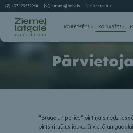
+371 29272948
turisms@balvi.lv
Visi kontakti
KO REDZĒT?
KO DARĪT?
K
Pārvietoj
“Brauc un peries” pirtiņa sniedz iesp
pirts rituālus jebkurā vietā un gadalai