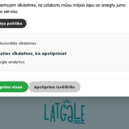
antojam sīkdatnes, lai uzlabotu mūsu mājas lapu un sniegtu jums
o servisu.
tņu politika
Tiešsaistē
cebook
kcionālās sīkdatnes
tagram
ieties sīkdatnes, ko apstipriniet
gle analytics
prinu visas
Apstiprinu izvēlētās