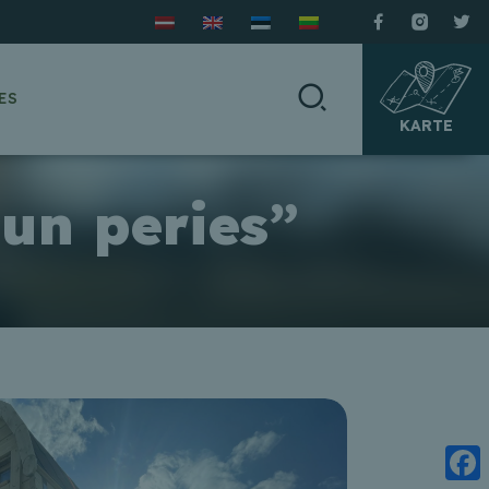
ES
KARTE
un peries”