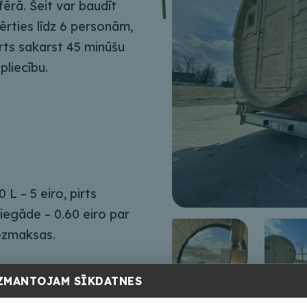
ērā. Šeit var baudīt
pērties līdz 6 personām,
irts sakarst 45 minūšu
apliecību.
L – 5 eiro, pirts
piegāde – 0.60 eiro par
bezmaksas.
ZMANTOJAM SĪKDATNES