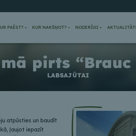
UR PAĒST?
KUR NAKŠŅOT?
NODERĪGI
AKTUALITĀT
amā pirts “Brauc 
LABSAJŪTAI
ēju atpūsties un baudīt
kā, ļaujot iepazīt