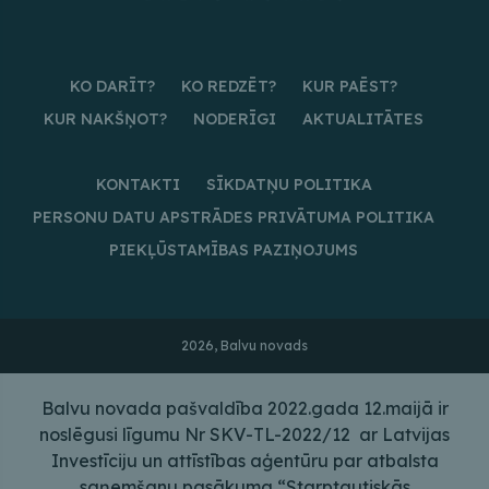
KO DARĪT?
KO REDZĒT?
KUR PAĒST?
KUR NAKŠŅOT?
NODERĪGI
AKTUALITĀTES
KONTAKTI
SĪKDATŅU POLITIKA
PERSONU DATU APSTRĀDES PRIVĀTUMA POLITIKA
PIEKĻŪSTAMĪBAS PAZIŅOJUMS
2026, Balvu novads
Balvu novada pašvaldība 2022.gada 12.maijā ir
noslēgusi līgumu Nr SKV-TL-2022/12 ar Latvijas
Investīciju un attīstības aģentūru par atbalsta
saņemšanu pasākuma “Starptautiskās