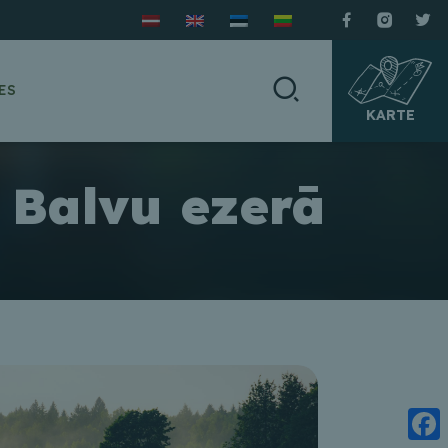
ES
KARTE
i Balvu ezerā