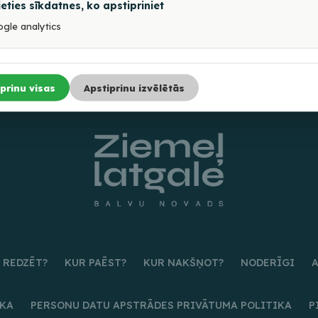
ieties sīkdatnes, ko apstipriniet
gle analytics
prinu visas
Apstiprinu izvēlētās
 REDZĒT?
KUR PAĒST?
KUR NAKŠŅOT?
NODERĪGI
IKA
PERSONU DATU APSTRĀDES PRIVĀTUMA POLITIKA
P