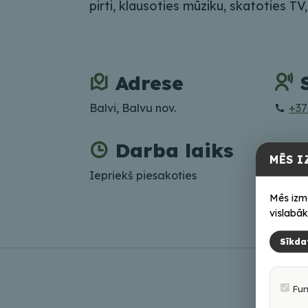
pirti, klausoties mūziku, skatoties TV,
Adrese
Balvi, Balvu nov.
+37
Darba laiks
MĒS I
Iepriekš piesakoties
Mēs izm
vislabāk
Sīkda
Fun