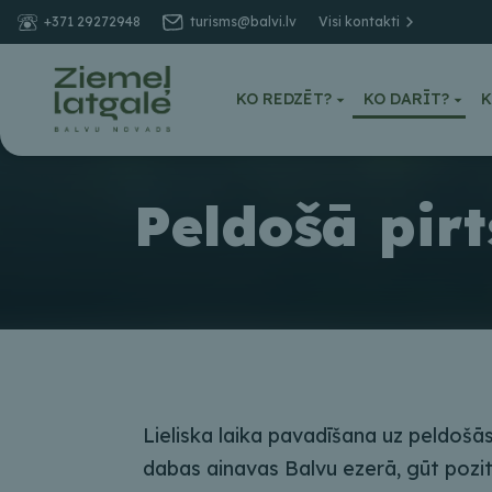
+371 29272948
turisms@balvi.lv
Visi kontakti
KO REDZĒT?
KO DARĪT?
K
Peldošā pirt
Lieliska laika pavadīšana uz peldošās
dabas ainavas Balvu ezerā, gūt pozit