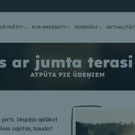
UR PAĒST?
KUR NAKŠŅOT?
NODERĪGI
AKTUALITĀT
s ar jumta teras
ATPŪTA PIE ŪDEŅIEM
 pirts. Iespēja aplūkot
īvas sajūtas, baudot