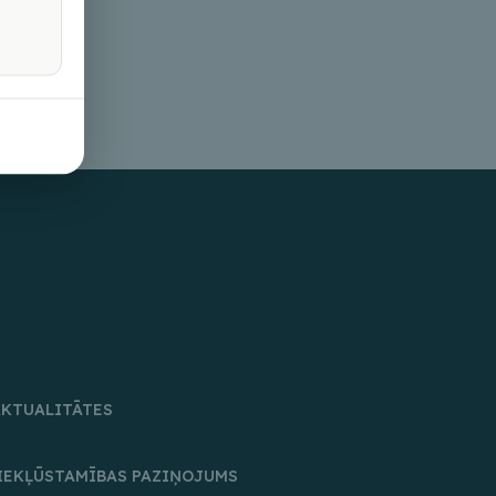
AKTUALITĀTES
IEKĻŪSTAMĪBAS PAZIŅOJUMS