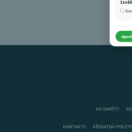
Izvēl
Goo
Apsti
KO DARĪT?
KO
KONTAKTI
SĪKDATŅU POLIT