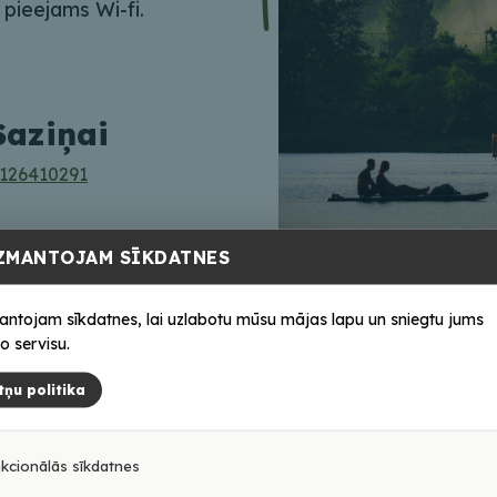
 pieejams Wi-fi.
Saziņai
126410291
ZMANTOJAM SĪKDATNES
antojam sīkdatnes, lai uzlabotu mūsu mājas lapu un sniegtu jums
o servisu.
tņu politika
kcionālās sīkdatnes