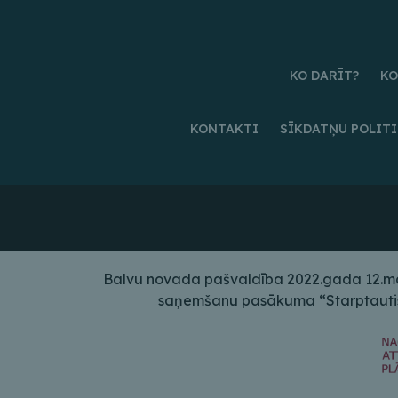
KO DARĪT?
KO
KONTAKTI
SĪKDATŅU POLIT
Balvu novada pašvaldība 2022.gada 12.maij
saņemšanu pasākuma “Starptautiskā