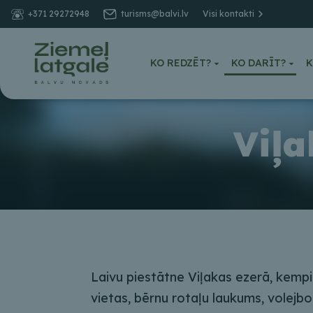
+371 29272948
turisms@balvi.lv
Visi kontakti
KO REDZĒT?
KO DARĪT?
K
Viļ
Laivu piestātne Viļakas ezerā, kem
vietas, bērnu rotaļu laukums, volejbo