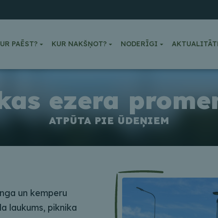
UR PAĒST?
KUR NAKŠŅOT?
NODERĪGI
AKTUALITĀT
akas ezera prome
ATPŪTA PIE ŪDEŅIEM
pinga un kemperu
la laukums, piknika