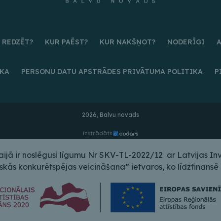
 REDZĒT?
KUR PAĒST?
KUR NAKŠŅOT?
NODERĪGI
IKA
PERSONU DATU APSTRĀDES PRIVĀTUMA POLITIKA
P
2026, Balvu novads
izstrādāts
ā ir noslēgusi līgumu Nr SKV-TL-2022/12 ar Latvijas Inves
s konkurētspējas veicināšana” ietvaros, ko līdzfinansē E