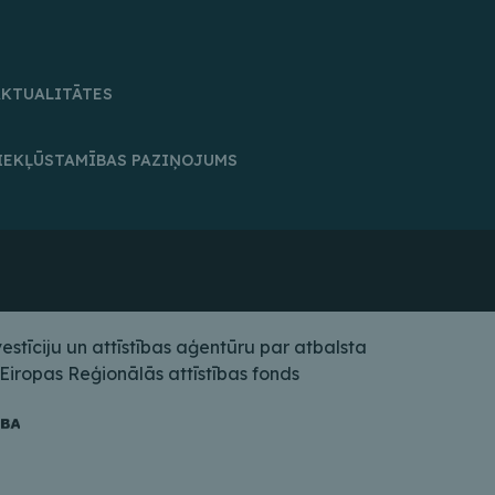
AKTUALITĀTES
IEKĻŪSTAMĪBAS PAZIŅOJUMS
tīciju un attīstības aģentūru par atbalsta
iropas Reģionālās attīstības fonds