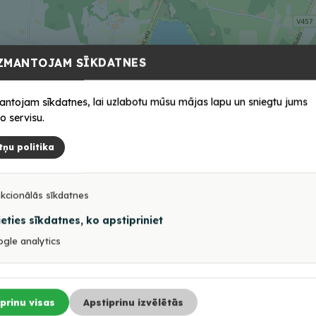
ZMANTOJAM SĪKDATNES
antojam sīkdatnes, lai uzlabotu mūsu mājas lapu un sniegtu jums
o servisu.
tņu politika
kcionālās sīkdatnes
ieties sīkdatnes, ko apstipriniet
gle analytics
prinu visas
Apstiprinu izvēlētās