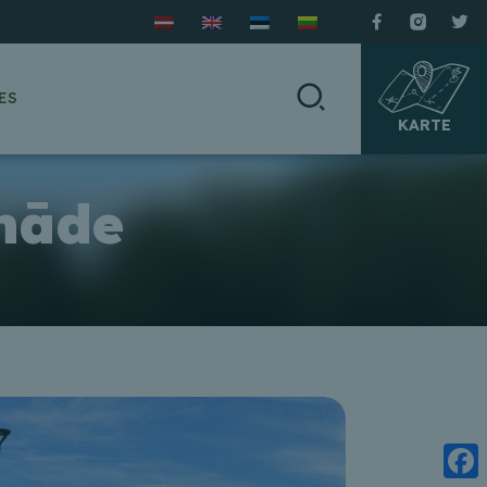
ES
KARTE
nāde