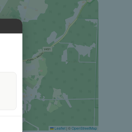
Leaflet
|
©
OpenStreetMap