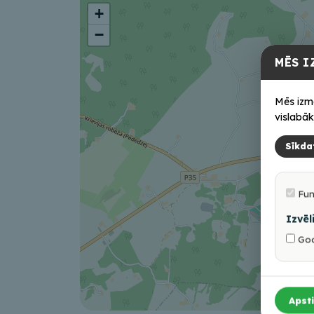
+
−
MĒS I
Mēs izm
vislabāk
Sīkda
Fun
Izvēl
Goo
Apsti