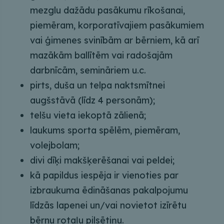
mezglu dažādu pasākumu rīkošanai,
piemēram, korporatīvajiem pasākumiem
vai ģimenes svinībām ar bērniem, kā arī
mazākām ballītēm vai radošajām
darbnīcām, semināriem u.c.
pirts, duša un telpa naktsmītnei
augšstāvā (līdz 4 personām);
telšu vieta iekoptā zālienā;
laukums sporta spēlēm, piemēram,
volejbolam;
divi dīķi makšķerēšanai vai peldei;
kā papildus iespēja ir vienoties par
izbraukuma ēdināšanas pakalpojumu
līdzās lapenei un/vai novietot izīrētu
bērnu rotaļu pilsētiņu.