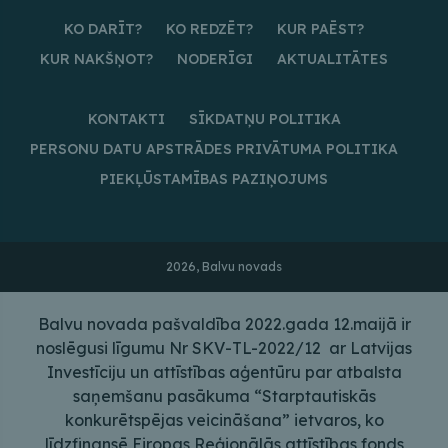
KO DARĪT?
KO REDZĒT?
KUR PAĒST?
KUR NAKŠŅOT?
NODERĪGI
AKTUALITĀTES
KONTAKTI
SĪKDATŅU POLITIKA
PERSONU DATU APSTRĀDES PRIVĀTUMA POLITIKA
PIEKĻŪSTAMĪBAS PAZIŅOJUMS
2026, Balvu novads
Balvu novada pašvaldība 2022.gada 12.maijā ir
noslēgusi līgumu Nr SKV-TL-2022/12 ar Latvijas
Investīciju un attīstības aģentūru par atbalsta
saņemšanu pasākuma “Starptautiskās
konkurētspējas veicināšana” ietvaros, ko
līdzfinansē Eiropas Reģionālās attīstības fonds