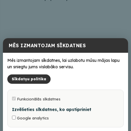
Adrese
MĒS IZMANTOJAM SĪKDATNES
"Kažociņi", Steķintava, Kubulu pag., Balvu nov.
Mēs izmantojam sīkdatnes, lai uzlabotu mūsu mājas lapu
Braukt
un sniegtu jums vislabāko servisu.
Saziņai
Sīkdatņu politika
+37126411167
Funkcionālās sīkdatnes
Izvēlieties sīkdatnes, ko apstipriniet
Google analytics
+
−