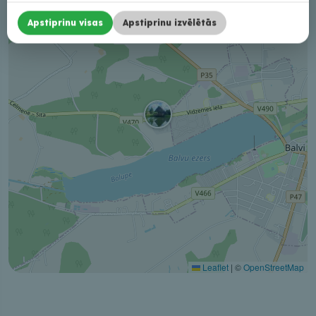
Apstiprinu visas
Apstiprinu izvēlētās
Leaflet
|
©
OpenStreetMap