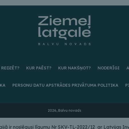
 REDZĒT?
KUR PAĒST?
KUR NAKŠŅOT?
NODERĪGI
IKA
PERSONU DATU APSTRĀDES PRIVĀTUMA POLITIKA
P
2026, Balvu novads
ā ir noslēgusi līgumu Nr SKV-TL-2022/12 ar Latvijas Inves