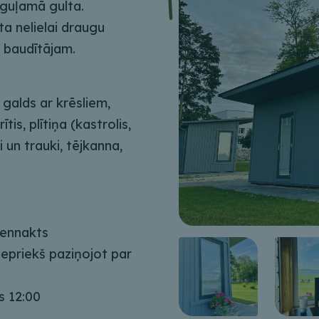
vguļamā gulta.
ta nelielai draugu
 baudītājam.
 galds ar krēsliem,
ītis, plītiņa (kastrolis,
un trauki, tējkanna,
iennakts
iepriekš paziņojot par
s 12:00