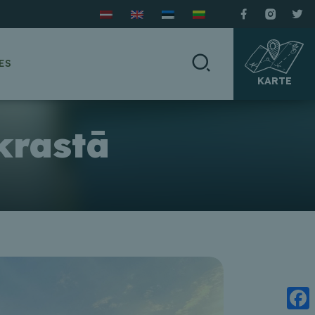
ES
KARTE
krastā