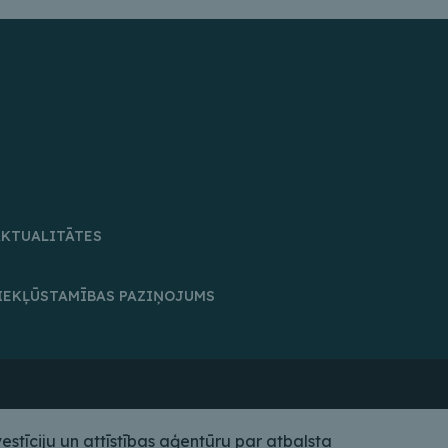
AKTUALITĀTES
IEKĻŪSTAMĪBAS PAZIŅOJUMS
tīciju un attīstības aģentūru par atbalsta