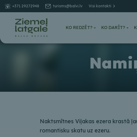
+371 29272948
turisms@balvi.lv
Visi kontakti
KO REDZĒT?
KO DARĪT?
K
Namiņ
Naktsmītnes Viļakas ezera krastā ļa
romantisku skatu uz ezeru.