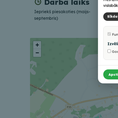
Darba laiks
vislabāk
Iepriekš piesakoties (maijs-
Sīkda
septembris)
Fun
Izvēl
+
Goo
−
Apsti