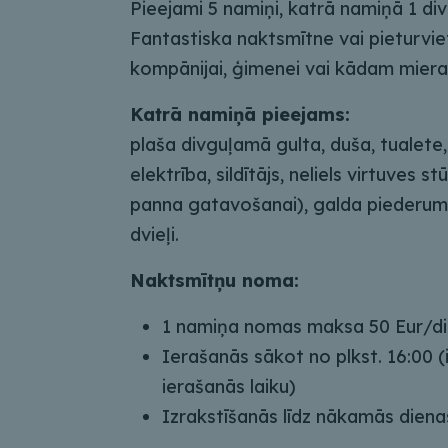
Pieejami 5 namiņi, katrā namiņā 1 di
Fantastiska naktsmītne vai pieturvie
kompānijai, ģimenei vai kādam miera
Katrā namiņā pieejams:
plaša divguļamā gulta, duša, tualete,
elektrība, sildītājs, neliels virtuves stūr
panna gatavošanai), galda piederumi 
dvieļi.
Naktsmītņu noma:
1 namiņa nomas maksa 50 Eur/d
Ierašanās sākot no plkst. 16:00 (
ierašanās laiku)
Izrakstīšanās līdz nākamās diena