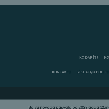
KO DARĪT?
KO
KONTAKTI
SĪKDATŅU POLIT
Balvu novada pašvaldība 2022.gada 12.maij