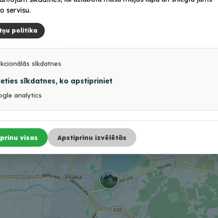
o servisu.
tņu politika
kcionālās sīkdatnes
ieties sīkdatnes, ko apstipriniet
gle analytics
prinu visas
Apstiprinu izvēlētās