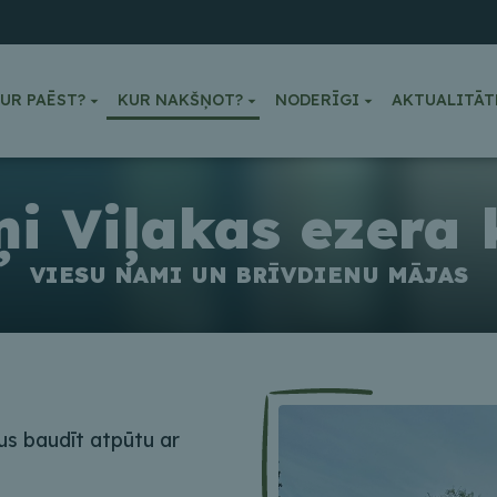
UR PAĒST?
KUR NAKŠŅOT?
NODERĪGI
AKTUALITĀT
i Viļakas ezera 
VIESU NAMI UN BRĪVDIENU MĀJAS
us baudīt atpūtu ar