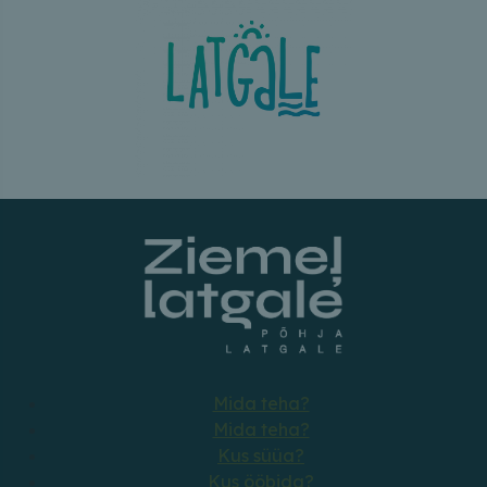
Mida teha?
Mida teha?
Kus süüa?
Kus ööbida?