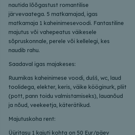
nautida lõõgastust romantilise
järvevaatega. 5 matkamajad, igas
matkamaja 1 kaheinimesevoodi. Fantastiline
majutus või vahepeatus väikesele
sõpruskonnale, perele või kellelegi, kes
naudib rahu.
Saadaval igas majakeses:
Ruumikas kaheinimese voodi, dušš, wc, laud
toolidega, elekter, keris, väike kööginurk, pliit
(pott, pann toidu valmistamiseks), lauanõud
ja nõud, veekeetja, käterätikud.
Majutuskoha rent:
Üüritasu 1 kajuti kohta on 50 Eur/päev