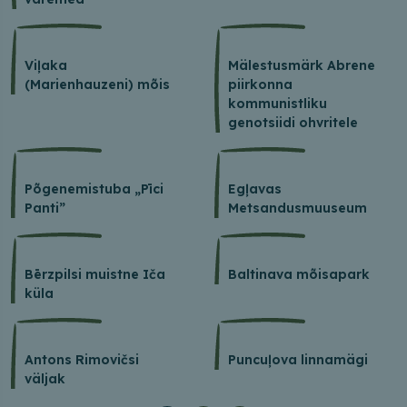
Viļaka
Mälestusmärk Abrene
(Marienhauzeni) mõis
piirkonna
kommunistliku
genotsiidi ohvritele
Põgenemistuba „Pīci
Egļavas
Panti”
Metsandusmuuseum
Bērzpilsi muistne Iča
Baltinava mõisapark
küla
Antons Rimovičsi
Puncuļova linnamägi
väljak