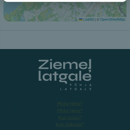
Leaflet
|
©
OpenStreetMap
Mida teha?
Mida teha?
Kus süüa?
Kus ööbida?