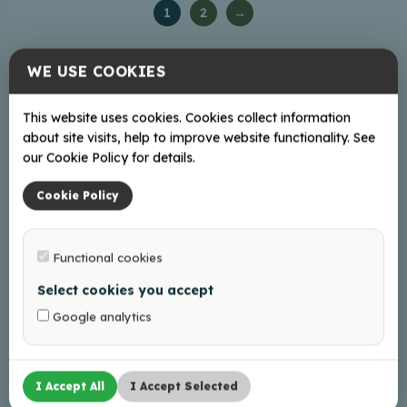
1
2
→
WE USE COOKIES
+
−
This website uses cookies. Cookies collect information
about site visits, help to improve website functionality. See
our Cookie Policy for details.
Cookie Policy
Functional cookies
Select cookies you accept
Google analytics
I Accept All
I Accept Selected