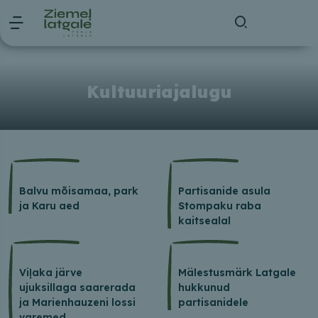
Kultuuriajalugu
Balvu mõisamaa, park
Partisanide asula
ja Karu aed
Stompaku raba
kaitsealal
Viļaka järve
Mälestusmärk Latgale
ujuksillaga saarerada
hukkunud
ja Marienhauzeni lossi
partisanidele
varemed