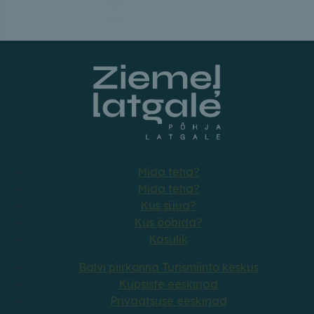
Mida teha?
Mida teha?
Kus süüa?
Kus ööbida?
Kasulik
Balvi piirkonna Turismiinfo keskus
Küpsiste eeskirjad
Privaatsuse eeskirjad