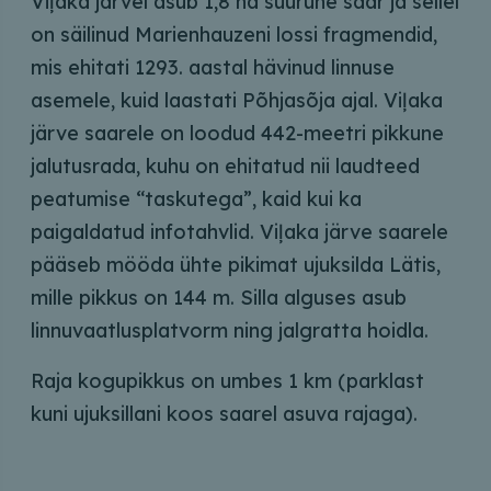
Viļaka järvel asub 1,8 ha suurune saar ja sellel
on säilinud Marienhauzeni lossi fragmendid,
mis ehitati 1293. aastal hävinud linnuse
asemele, kuid laastati Põhjasõja ajal. Viļaka
järve saarele on loodud 442-meetri pikkune
jalutusrada, kuhu on ehitatud nii laudteed
peatumise “taskutega”, kaid kui ka
paigaldatud infotahvlid. Viļaka järve saarele
pääseb mööda ühte pikimat ujuksilda Lätis,
mille pikkus on 144 m. Silla alguses asub
linnuvaatlusplatvorm ning jalgratta hoidla.
Raja kogupikkus on umbes 1 km (parklast
kuni ujuksillani koos saarel asuva rajaga).