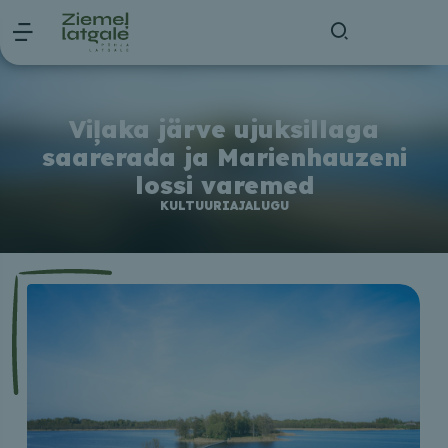
Viļaka järve ujuksillaga
saarerada ja Marienhauzeni
lossi varemed
KULTUURIAJALUGU