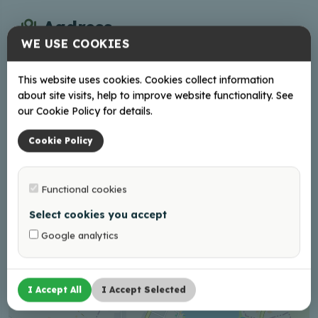
Aadress
WE USE COOKIES
Liepnas iela 48a, Viļaka, Balvu nov., LV-4583
Braukt
This website uses cookies. Cookies collect information
about site visits, help to improve website functionality. See
our Cookie Policy for details.
Cookie Policy
+
−
Functional cookies
Select cookies you accept
Google analytics
I Accept All
I Accept Selected