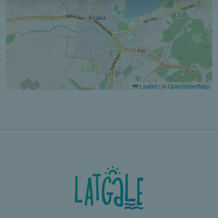
Leaflet
|
©
OpenStreetMap