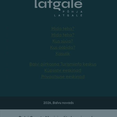
Mida teha?
Mida teha?
Kus süüa?
Kus ööbida?
Kasulik
Balvi piirkonna Turismiinfo keskus
Küpsiste eeskirjad
Privaatsuse eeskirjad
2026, Balvu novads