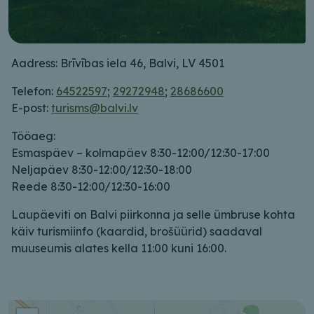
Aadress: Brīvības iela 46, Balvi, LV 4501
Telefon:
64522597
;
29272948
;
28686600
E-post:
turisms@balvi.lv
Tööaeg:
Esmaspäev – kolmapäev 8:30-12:00/12:30-17:00
Neljapäev 8:30-12:00/12:30-18:00
Reede 8:30-12:00/12:30-16:00
Laupäeviti on Balvi piirkonna ja selle ümbruse kohta
käiv turismiinfo (kaardid, brošüürid) saadaval
muuseumis alates kella 11:00 kuni 16:00.