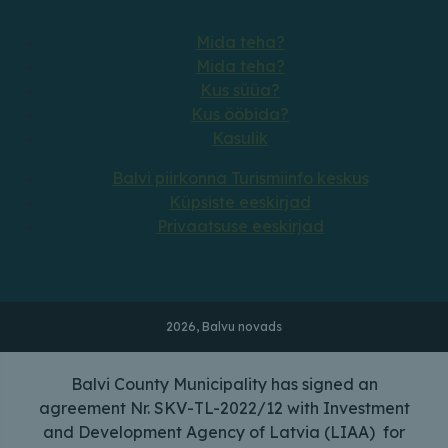
Mida teha?
Mida teha?
Kus süüa?
Kus ööbida?
Kasulik
Balvi piirkonna Turismiinfo keskus
Küpsiste eeskirjad
Privaatsuse eeskirjad
2026, Balvu novads
Balvi County Municipality has signed an
agreement Nr. SKV-TL-2022/12 with Investment
and Development Agency of Latvia (LIAA) for