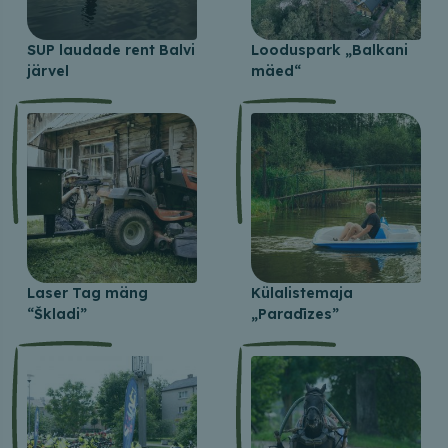
SUP laudade rent Balvi
Looduspark „Balkani
järvel
mäed“
Laser Tag mäng
Külalistemaja
“Škladi”
„Paradīzes”