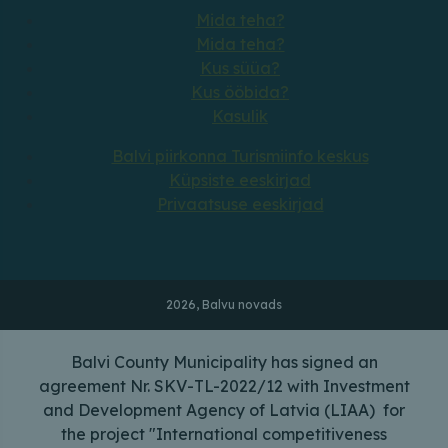
Mida teha?
Mida teha?
Kus süüa?
Kus ööbida?
Kasulik
Balvi piirkonna Turismiinfo keskus
Küpsiste eeskirjad
Privaatsuse eeskirjad
2026, Balvu novads
Balvi County Municipality has signed an
agreement Nr. SKV-TL-2022/12 with Investment
and Development Agency of Latvia (LIAA) for
the project "International competitiveness