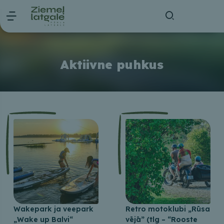
Aktiivne puhkus
Wakepark ja veepark
Retro motoklubi „Rūsa
„Wake up Balvi“
vējā” (tlg – “Rooste