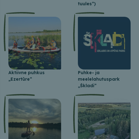
tuules”)
Aktiivne puhkus
Puhke- ja
„Ezertūre”
meelelahutuspark
„Škladi”