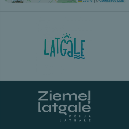
Leaflet
|
©
OpenStreetMap