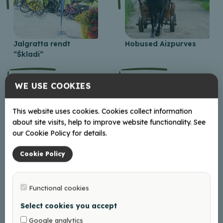
Jalgratta rendt
Hobused Aizpurves
“Škladi”
WE USE COOKIES
This website uses cookies. Cookies collect information
about site visits, help to improve website functionality. See
our Cookie Policy for details.
Cookie Policy
Balvi ujula
Hobuste talu
„Jaunbērziņi”
Functional cookies
1
2
→
Select cookies you accept
Google analytics