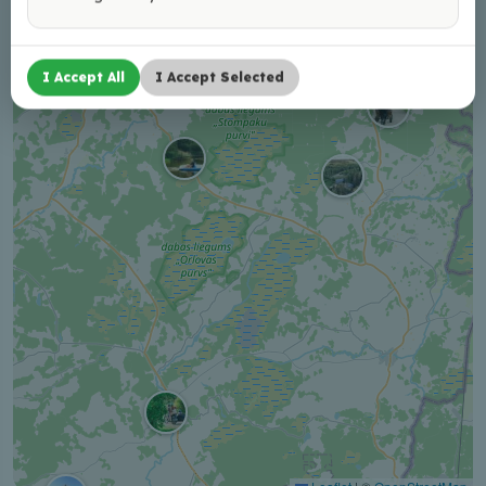
+
−
I Accept All
I Accept Selected