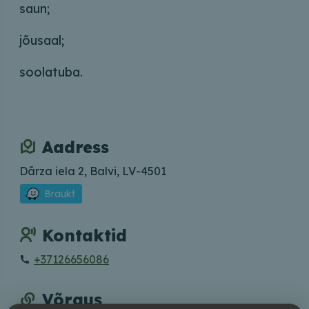
saun;
jõusaal;
soolatuba.
Aadress
Dārza iela 2, Balvi, LV-4501
Braukt
Kontaktid
+37126656086
Võrgus