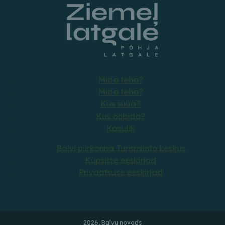
Mida teha?
Mida teha?
Kus süüa?
Kus ööbida?
Kasulik
Balvi piirkonna Turismiinfo keskus
Küpsiste eeskirjad
Privaatsuse eeskirjad
2026, Balvu novads