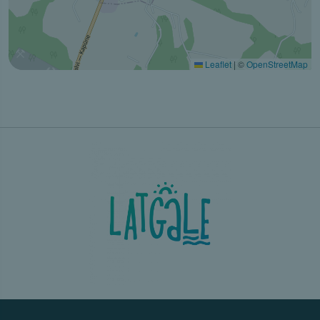
Leaflet
|
©
OpenStreetMap