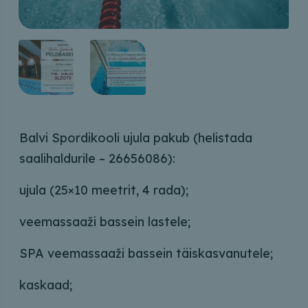
Balvi Spordikooli ujula pakub (helistada
saalihaldurile – 26656086):
ujula (25×10 meetrit, 4 rada);
veemassaaži bassein lastele;
SPA veemassaaži bassein täiskasvanutele;
kaskaad;