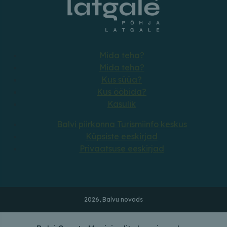
Mida teha?
Mida teha?
Kus süüa?
Kus ööbida?
Kasulik
Balvi piirkonna Turismiinfo keskus
Küpsiste eeskirjad
Privaatsuse eeskirjad
2026, Balvu novads