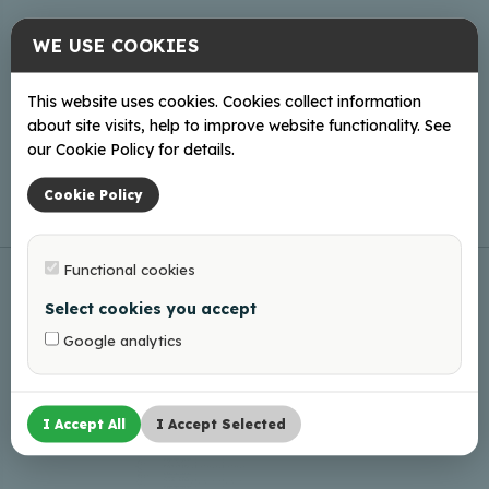
WE USE COOKIES
Võrgus
This website uses cookies. Cookies collect information
about site visits, help to improve website functionality. See
Mājas lapa
our Cookie Policy for details.
Cookie Policy
Functional cookies
Select cookies you accept
Google analytics
I Accept All
I Accept Selected