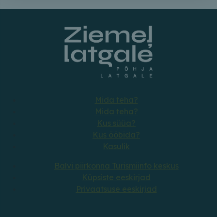
Mida teha?
Mida teha?
Kus süüa?
Kus ööbida?
Kasulik
Balvi piirkonna Turismiinfo keskus
Küpsiste eeskirjad
Privaatsuse eeskirjad