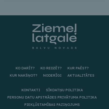
KO DARĪT?
KO REDZĒT?
KUR PAĒST?
KUR NAKŠŅOT?
NODERĪGI
AKTUALITĀTES
KONTAKTI
SĪKDATŅU POLITIKA
PERSONU DATU APSTRĀDES PRIVĀTUMA POLITIKA
PIEKĻŪSTAMĪBAS PAZIŅOJUMS