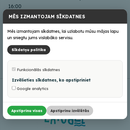
16:00
MĒS IZMANTOJAM SĪKDATNES
Mēs izmantojam sīkdatnes, lai uzlabotu mūsu mājas lapu
Tiešsaistē
un sniegtu jums vislabāko servisu.
Mājas lapa
Sīkdatņu politika
Funkcionālās sīkdatnes
Izvēlieties sīkdatnes, ko apstipriniet
Google analytics
Apstiprinu visas
Apstiprinu izvēlētās