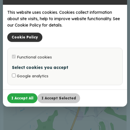
This website uses cookies. Cookies collect information
about site visits, help to improve website functionality. See
+
our Cookie Policy for details.
−
Cookie Policy
Functional cookies
Select cookies you accept
Google analytics
I Accept All
I Accept Selected