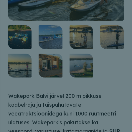
Wakepark Balvi järvel 200 m pikkuse
kaabelraja ja täispuhutavate
veeatraktsioonidega kuni 1000 ruutmeetri
ulatuses. Wakeparkis pakutakse ka
veespordi varustuse, katamaraanide ja SUP