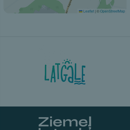
Leaflet
|
©
OpenStreetMap