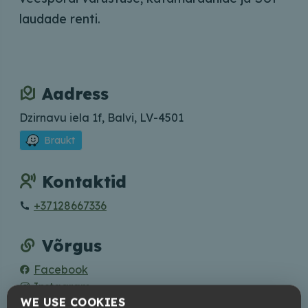
laudade renti.
Aadress
Dzirnavu iela 1f, Balvi, LV-4501
Braukt
Kontaktid
+37128667336
Võrgus
Facebook
Instagram
WE USE COOKIES