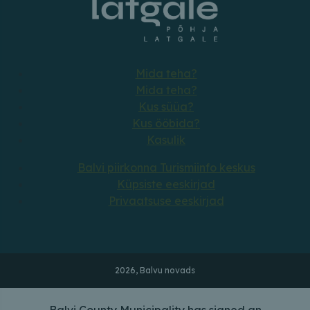
Mida teha?
Mida teha?
Kus süüa?
Kus ööbida?
Kasulik
Balvi piirkonna Turismiinfo keskus
Küpsiste eeskirjad
Privaatsuse eeskirjad
2026, Balvu novads