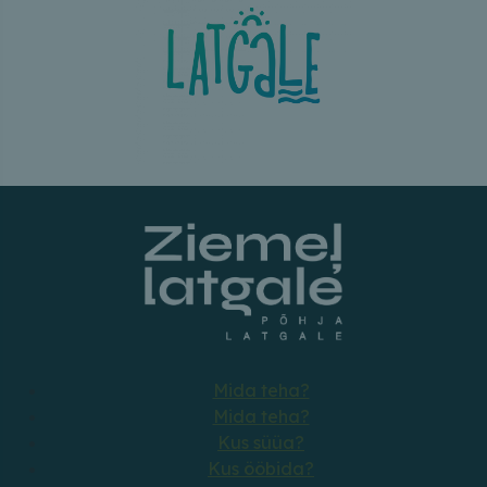
Mida teha?
Mida teha?
Kus süüa?
Kus ööbida?