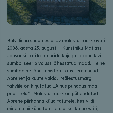
Balvi linna südames asuv mälestusmärk avati
2006. aasta 23. augustil. Kunstniku Matiass
Jansonsi Läti kontuuride kujuga loodud kivi
sümboliseerib valust lõhestatud maad. Teine
sümboolne lõhe tähistab Lätist eraldunud
Abrenet ja kuute valda. Mälestusmärgi
tahvlile on kirjutatud „Ainus pühadus maa
peal – elu“. Mälestusmärk on pühendatud
Abrene piirkonna küüditatutele, kes viidi
minema nii küüditamise ajal kui ka arestiti,