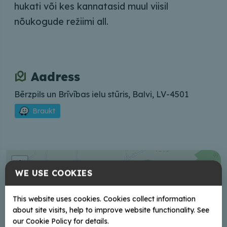
hukati või kes kannatasid muul viisil
nõukogude režiimi all.
Aadress
Bērzpils un Brīvības ielu stūris, Balvi, LV-4501
Braukt
+
WE USE COOKIES
−
This website uses cookies. Cookies collect information
about site visits, help to improve website functionality. See
our Cookie Policy for details.