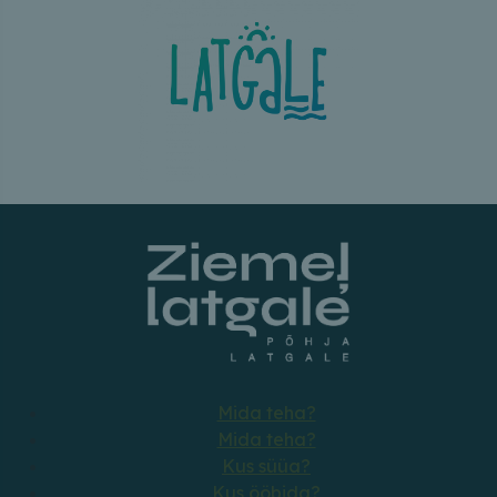
Mida teha?
Mida teha?
Kus süüa?
Kus ööbida?