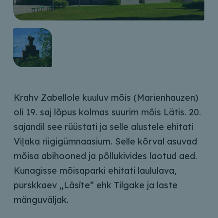
Krahv Zabellole kuuluv mõis (Marienhauzen)
oli 19. saj lõpus kolmas suurim mõis Lätis. 20.
sajandil see rüüstati ja selle alustele ehitati
Viļaka riigigümnaasium. Selle kõrval asuvad
mõisa abihooned ja põllukivides laotud aed.
Kunagisse mõisaparki ehitati laululava,
purskkaev „Lāsīte” ehk Tilgake ja laste
mänguväljak.