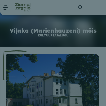
Viļaka (Marienhauzeni) mõis
KULTUURIAJALUGU