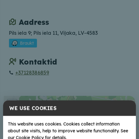
Aadress
Pils iela 9; Pils iela 11, Viļaka, LV-4583
Braukt
Kontaktid
+37128386859
+
WE USE COOKIES
−
This website uses cookies. Cookies collect information
about site visits, help to improve website functionality. See
our Cookie Policy for details.