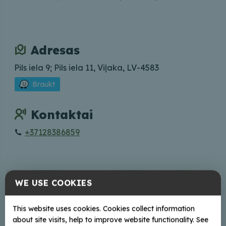
Adresas
Pils iela 9; Pils iela 11, Viļaka, LV-4583
Braukt
Kontaktai
+37128386859
+
WE USE COOKIES
−
This website uses cookies. Cookies collect information
about site visits, help to improve website functionality. See