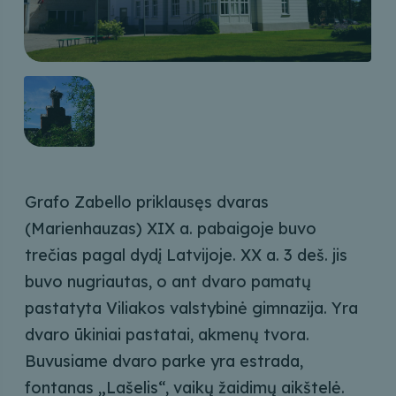
Grafo Zabello priklausęs dvaras
(Marienhauzas) XIX a. pabaigoje buvo
trečias pagal dydį Latvijoje. XX a. 3 deš. jis
buvo nugriautas, o ant dvaro pamatų
pastatyta Viliakos valstybinė gimnazija. Yra
dvaro ūkiniai pastatai, akmenų tvora.
Buvusiame dvaro parke yra estrada,
fontanas „Lašelis“, vaikų žaidimų aikštelė.