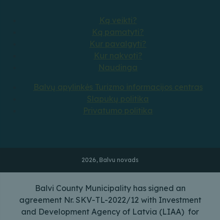
Ką veikti?
Ką pamatyti?
Kur pavalgyti?
Kur nakvoti?
Naudinga
Balvų apylinkės Turizmo informacijos centras
Slapukų politika
Privatumo politika
2026, Balvu novads
Balvi County Municipality has signed an
agreement Nr. SKV-TL-2022/12 with Investment
and Development Agency of Latvia (LIAA) for