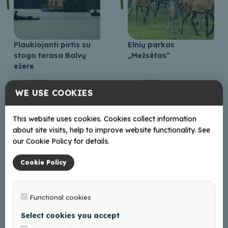
Plaukiojanti pirtis su
Elnių parkas
stogo terasa Balvų
„Mežsētas“
ežere
WE USE COOKIES
This website uses cookies. Cookies collect information
about site visits, help to improve website functionality. See
our Cookie Policy for details.
Cookie Policy
Muotrynės ežeras
Viliakos ežero
promenada
Functional cookies
1
2
→
Select cookies you accept