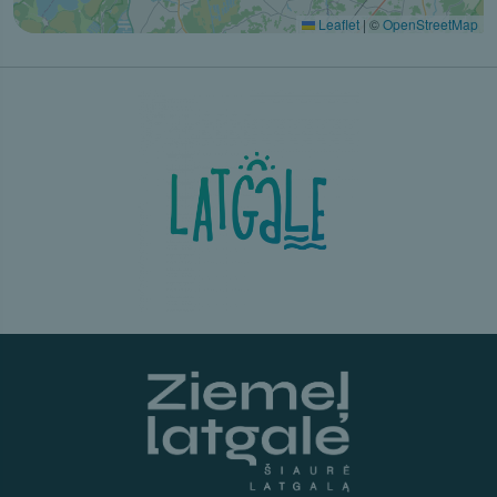
Leaflet
|
©
OpenStreetMap