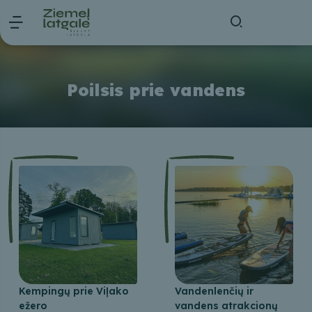
Poilsis prie vandens
Kempingų prie Viļako
Vandenlenčių ir
ežero
vandens atrakcionų