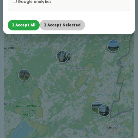
Google analytics
+
−
I Accept All
I Accept Selected