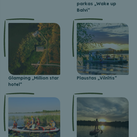
parkas „Wake up
Balvi“
Glamping „Million star
Plaustas „Vilnītis“
hotel”