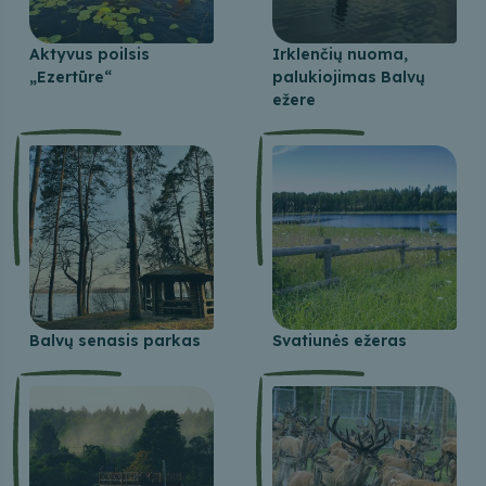
Aktyvus poilsis
Irklenčių nuoma,
„Ezertūre“
palukiojimas Balvų
ežere
Balvų senasis parkas
Svatiunės ežeras