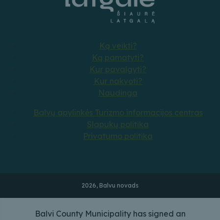
Ką veikti?
Ką pamatyti?
Kur pavalgyti?
Kur nakvoti?
Naudinga
Balvų apylinkės Turizmo informacijos centras
Slapukų politika
Privatumo politika
2026, Balvu novads
Balvi County Municipality has signed an