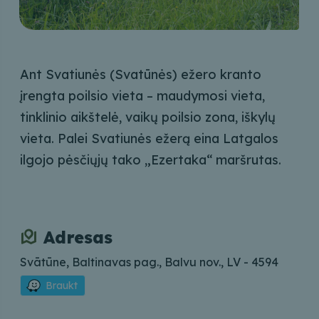
Ant Svatiunės (Svatūnės) ežero kranto
įrengta poilsio vieta – maudymosi vieta,
tinklinio aikštelė, vaikų poilsio zona, iškylų
vieta. Palei Svatiunės ežerą eina Latgalos
ilgojo pėsčiųjų tako „Ezertaka“ maršrutas.
Adresas
Svātūne, Baltinavas pag., Balvu nov., LV - 4594
Braukt