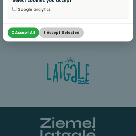
Select cookies you accept
Leaflet
|
©
OpenStreetMap
Google analytics
I Accept All
I Accept Selected