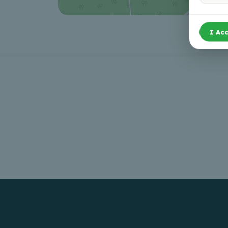
I Acc