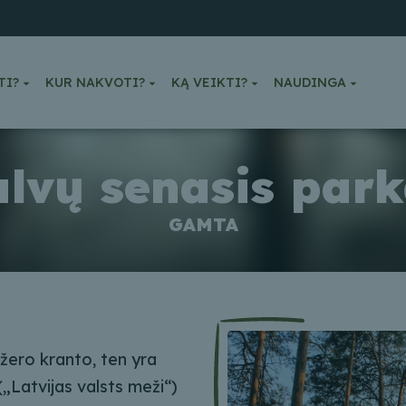
TI?
KUR NAKVOTI?
KĄ VEIKTI?
NAUDINGA
lvų senasis par
GAMTA
žero kranto, ten yra
„Latvijas valsts meži“)