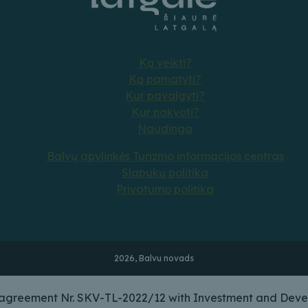
Ką veikti?
Ką pamatyti?
Kur pavalgyti?
Kur nakvoti?
Naudinga
Balvų apylinkės Turizmo informacijos centras
Slapukų politika
Privatumo politika
2026, Balvu novads
n agreement Nr. SKV-TL-2022/12 with Investment and Deve