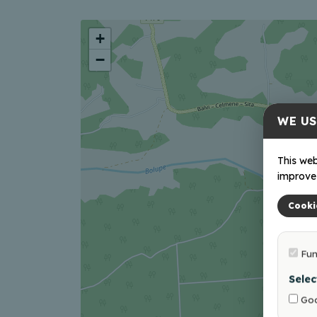
+
−
WE US
This web
improve 
Cooki
Fun
Selec
Goo