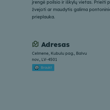
įrengė poilsio ir iškylų ​​​​vietas. Prieiti
žvejoti ar maudytis galima pontoninio
prieplauka.
Adresas
Celmene, Kubulu pag., Balvu
nov., LV-4501
Braukt