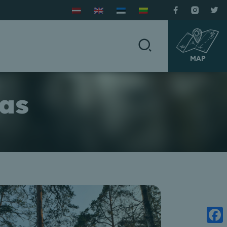
MAP
kas