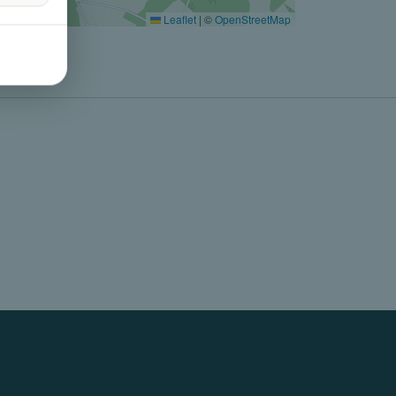
Leaflet
|
©
OpenStreetMap