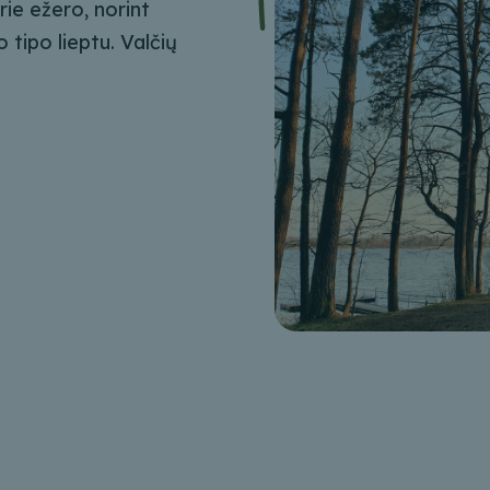
 prie ežero, norint
 tipo lieptu. Valčių