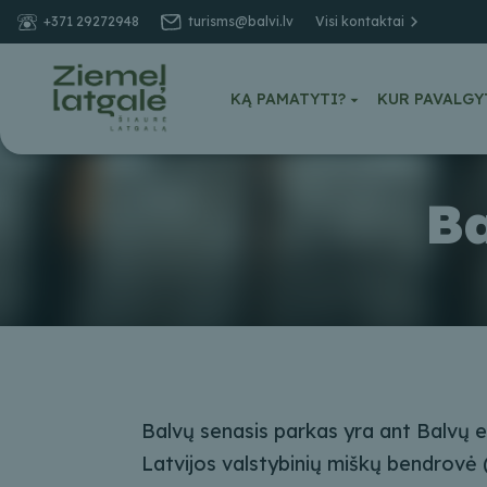
+371 29272948
turisms@balvi.lv
Visi kontaktai
KĄ PAMATYTI?
KUR PAVALGY
Ba
Balvų senasis parkas yra ant Balvų e
Latvijos valstybinių miškų bendrovė (