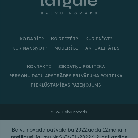
KO DARĪT?
KO REDZĒT?
KUR PAĒST?
KUR NAKŠŅOT?
NODERĪGI
AKTUALITĀTES
KONTAKTI
SĪKDATŅU POLITIKA
PERSONU DATU APSTRĀDES PRIVĀTUMA POLITIKA
PIEKĻŪSTAMĪBAS PAZIŅOJUMS
2026, Balvu novads
Balvu novada pašvaldība 2022.gada 12.maijā ir
noslēgusi līgumu Nr SKV-TL-2022/12 ar Latvijas