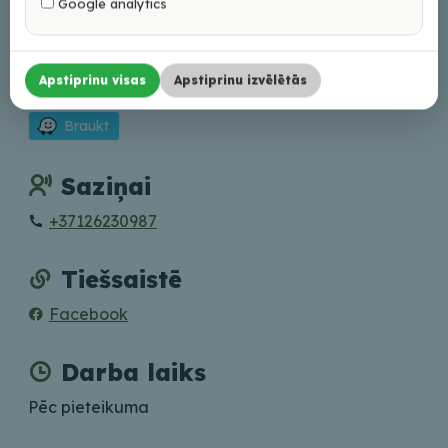
Google analytics
Adrese
Apstiprinu visas
Apstiprinu izvēlētās
Abrenes iela 26, Viļaka, Balvu nov., LV-4583
Braukt
Saziņai
+37126230987
Tiešsaistē
Facebook
Darba laiks
Pēc pieteikuma