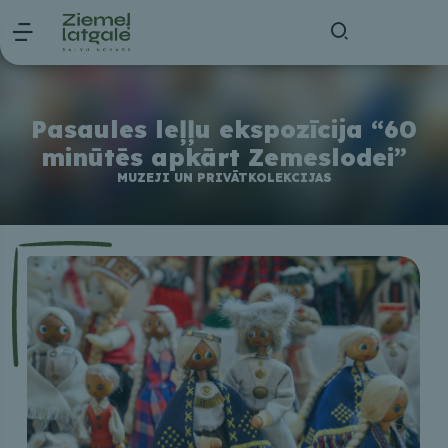
Pasaules leļļu ekspozīcija “60
minūtēs apkārt Zemeslodei”
MUZEJI UN PRIVĀTKOLEKCIJAS