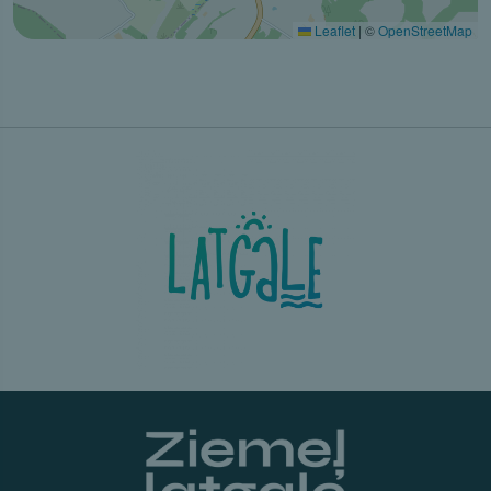
Leaflet
|
©
OpenStreetMap