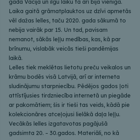
gadā Vācijā un ilgu laiku tā arī bija vienīgā.
Laika gaitā grāmatplauktos uz dzīvi apmetās
vēl dažas lelles, taču 2020. gada sākumā to
nebija vairāk par 15. Un tad, pavisam
nemanot, sākās leļļu medības, kas, kā par
brīnumu, vislabāk veicās tieši pandēmijas
laikā.
Lelles tiek meklētas lietotu preču veikalos un
krāmu bodēs visā Latvijā, arī ar interneta
sludinājumu starpniecību. Pēdējos gados ļoti
attīstījusies tirdzniecība internetā un piegāde
ar pakomātiem; šis ir tieši tas veids, kādā pie
kolekcionāres atceļojusi lielākā daļa leļļu.
Vecākās lelles izgatavotas pagājušā
gadsimta 20. – 30.gados. Materiāli, no kā