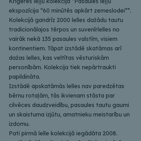
Krīgeres leļļu kolekcija “Pasaules leļļu
ekspozīcija “60 minūtēs apkārt zemeslodei””.
Kolekcijā gandrīz 2000 lelles dažādu tautu
tradicionālajos tērpos un suvenīrlelles no
vairāk nekā 135 pasaules valstīm, visiem
kontinentiem. Tāpat izstādē skatāmas arī
dažas lelles, kas veltītas vēsturiskām
personībām. Kolekcija tiek nepārtraukti
papildināta.
Izstādē apskatāmās lelles nav paredzētas
bērnu rotaļām, tās ikvienam stāsta par
cilvēces daudzveidību, pasaules tautu gaumi
un skaistuma izjūtu, amatnieku meistarību un
izdomu.
Pati pirmā lelle kolekcijā iegādāta 2008.