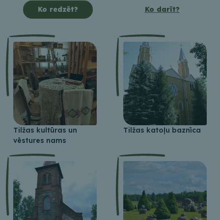
Ko redzēt?
Ko darīt?
Tilžas kultūras un
Tilžas katoļu baznīca
vēstures nams