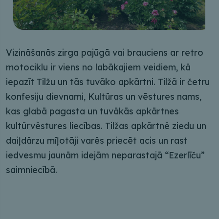
Vizināšanās zirga pajūgā vai brauciens ar retro
motociklu ir viens no labākajiem veidiem, kā
iepazīt Tilžu un tās tuvāko apkārtni. Tilžā ir četru
konfesiju dievnami, Kultūras un vēstures nams,
kas glabā pagasta un tuvākās apkārtnes
kultūrvēstures liecības. Tilžas apkārtnē ziedu un
daiļdārzu mīļotāji varēs priecēt acis un rast
iedvesmu jaunām idejām neparastajā “Ezerlīču”
saimniecībā.