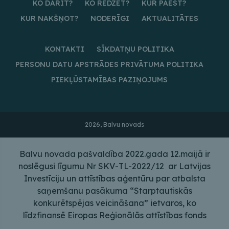
KO DARĪT?
KO REDZĒT?
KUR PAĒST?
KUR NAKŠŅOT?
NODERĪGI
AKTUALITĀTES
KONTAKTI
SĪKDATŅU POLITIKA
PERSONU DATU APSTRĀDES PRIVĀTUMA POLITIKA
PIEKĻŪSTAMĪBAS PAZIŅOJUMS
2026, Balvu novads
Balvu novada pašvaldība 2022.gada 12.maijā ir
noslēgusi līgumu Nr SKV-TL-2022/12 ar Latvijas
Investīciju un attīstības aģentūru par atbalsta
saņemšanu pasākuma “Starptautiskās
konkurētspējas veicināšana” ietvaros, ko
līdzfinansē Eiropas Reģionālās attīstības fonds