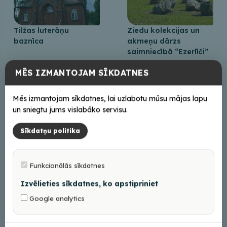
Tilžas luterāņu
Ziedu kolekcijas un
baznīca
akmeņu dārzs
saimniecībā “Ezerlīči”
MĒS IZMANTOJAM SĪKDATNES
Mēs izmantojam sīkdatnes, lai uzlabotu mūsu mājas lapu
un sniegtu jums vislabāko servisu.
Sīkdatņu politika
Saimniecība “Kaņepīte
Funkcionālās sīkdatnes
JBN”
Izvēlieties sīkdatnes, ko apstipriniet
Google analytics
+