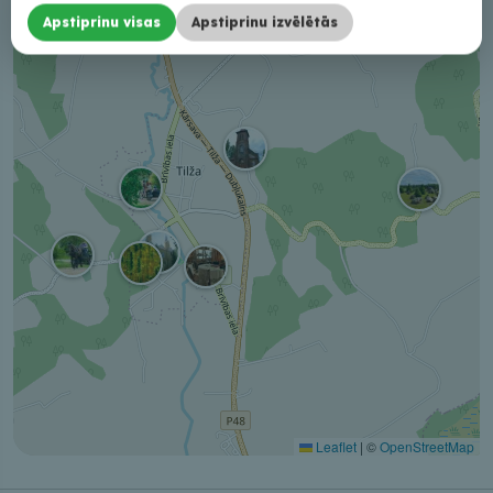
−
Apstiprinu visas
Apstiprinu izvēlētās
Leaflet
|
©
OpenStreetMap