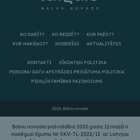
KO DARĪT?
KO REDZĒT?
KUR PAĒST?
KUR NAKŠŅOT?
NODERĪGI
AKTUALITĀTES
KONTAKTI
SĪKDATŅU POLITIKA
PERSONU DATU APSTRĀDES PRIVĀTUMA POLITIKA
PIEKĻŪSTAMĪBAS PAZIŅOJUMS
2026, Balvu novads
Balvu novada pašvaldība 2022.gada 12.maijā ir
noslēgusi līgumu Nr SKV-TL-2022/12 ar Latvijas