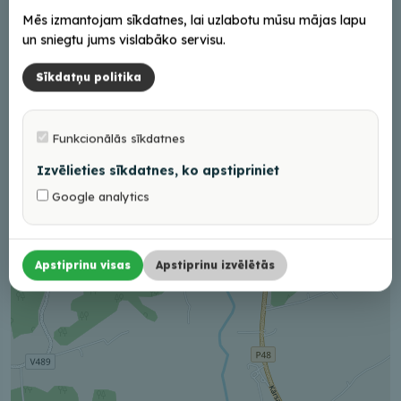
Mēs izmantojam sīkdatnes, lai uzlabotu mūsu mājas lapu
+
un sniegtu jums vislabāko servisu.
−
Sīkdatņu politika
Funkcionālās sīkdatnes
Izvēlieties sīkdatnes, ko apstipriniet
Google analytics
Apstiprinu visas
Apstiprinu izvēlētās