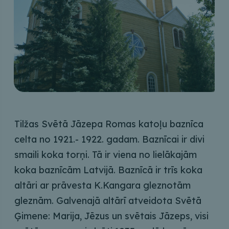
Tilžas Svētā Jāzepa Romas katoļu baznīca
celta no 1921.- 1922. gadam. Baznīcai ir divi
smaili koka torņi. Tā ir viena no lielākajām
koka baznīcām Latvijā. Baznīcā ir trīs koka
altāri ar prāvesta K.Kangara gleznotām
gleznām. Galvenajā altārī atveidota Svētā
Ģimene: Marija, Jēzus un svētais Jāzeps, visi