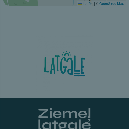
Leaflet
|
©
OpenStreetMap