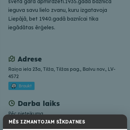
svētā gara apmirdzēti.1935.gadā baznīca
ieguva savu lielo zvanu, kuru izgatavoja
Liepājā, bet 1940.gadā baznīcai tika
iegādātas ērģeles.
Adrese
Raiņa iela 23a, Tilža, Tilžas pag., Balvu nov., LV-
4572
Braukt
Darba laiks
Pēc pieteikuma
MĒS IZMANTOJAM SĪKDATNES