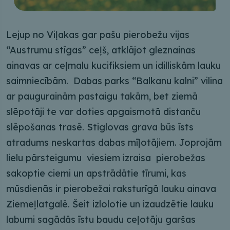
Lejup no Viļakas gar pašu pierobežu vijas
“Austrumu stīgas” ceļš, atklājot gleznainas
ainavas ar ceļmalu kucifiksiem un idilliskām lauku
saimniecībām. Dabas parks “Balkanu kalni” vilina
ar paugurainām pastaigu takām, bet ziemā
slēpotāji te var doties apgaismotā distanču
slēpošanas trasē. Stiglovas grava būs īsts
atradums neskartas dabas mīļotājiem. Joprojām
lielu pārsteigumu viesiem izraisa pierobežas
sakoptie ciemi un apstrādātie tīrumi, kas
mūsdienās ir pierobežai raksturīgā lauku ainava
Ziemeļlatgalē. Šeit izlolotie un izaudzētie lauku
labumi sagādās īstu baudu ceļotāju garšas