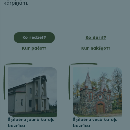
kārpiņām.
Ko redzēt?
Ko darīt?
Kur paēst?
Kur nakšņot?
Šķilbēnu jaunā katoļu
Šķilbēnu vecā katoļu
baznīca
baznīca