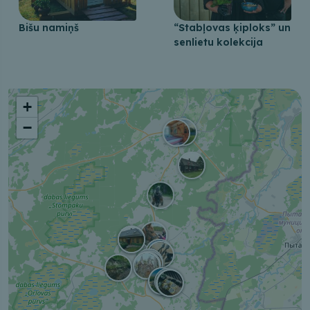
Bišu namiņš
“Stabļovas ķiploks” un
senlietu kolekcija
+
−