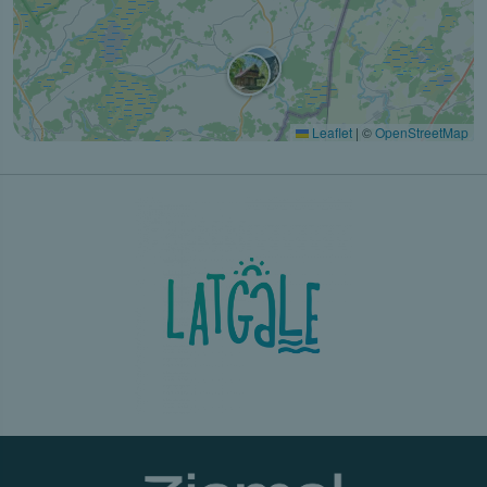
Leaflet
|
©
OpenStreetMap