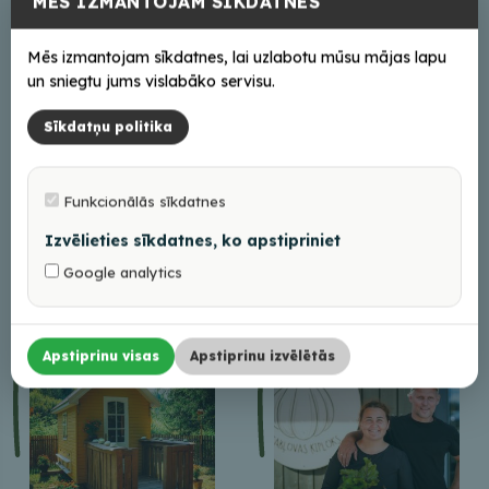
MĒS IZMANTOJAM SĪKDATNES
Dabas parks “Balkanu
Metālkalēja Igora
kalni”
Trešutina darbnīca
Mēs izmantojam sīkdatnes, lai uzlabotu mūsu mājas lapu
un sniegtu jums vislabāko servisu.
Sīkdatņu politika
Funkcionālās sīkdatnes
Izvēlieties sīkdatnes, ko apstipriniet
Alus darītava “Rols
Zemnieku saimniecība
Google analytics
Ols”
“Kotiņi”
Apstiprinu visas
Apstiprinu izvēlētās