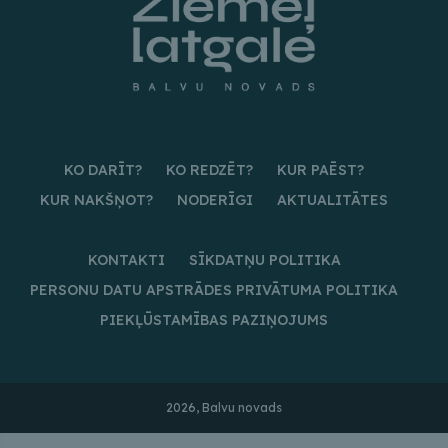
KO DARĪT?
KO REDZĒT?
KUR PAĒST?
KUR NAKŠŅOT?
NODERĪGI
AKTUALITĀTES
KONTAKTI
SĪKDATŅU POLITIKA
PERSONU DATU APSTRĀDES PRIVĀTUMA POLITIKA
PIEKĻŪSTAMĪBAS PAZIŅOJUMS
2026, Balvu novads