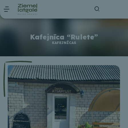
Kafejnīca “Rulete”
KAFEJNĪCAS