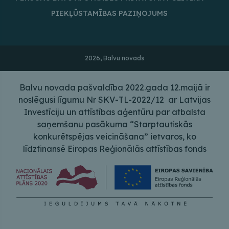
PIEKĻŪSTAMĪBAS PAZIŅOJUMS
2026, Balvu novads
Balvu novada pašvaldība 2022.gada 12.maijā ir
noslēgusi līgumu Nr SKV-TL-2022/12 ar Latvijas
Investīciju un attīstības aģentūru par atbalsta
saņemšanu pasākuma “Starptautiskās
konkurētspējas veicināšana” ietvaros, ko
līdzfinansē Eiropas Reģionālās attīstības fonds