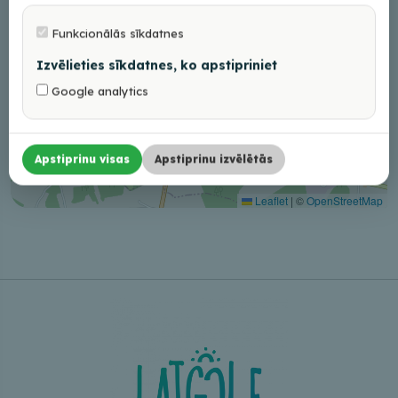
Funkcionālās sīkdatnes
Izvēlieties sīkdatnes, ko apstipriniet
Google analytics
Apstiprinu visas
Apstiprinu izvēlētās
Leaflet
|
©
OpenStreetMap