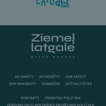
KO DARĪT?
KO REDZĒT?
KUR PAĒST?
KUR NAKŠŅOT?
NODERĪGI
AKTUALITĀTES
KONTAKTI
SĪKDATŅU POLITIKA
PERSONU DATU APSTRĀDES PRIVĀTUMA POLITIKA