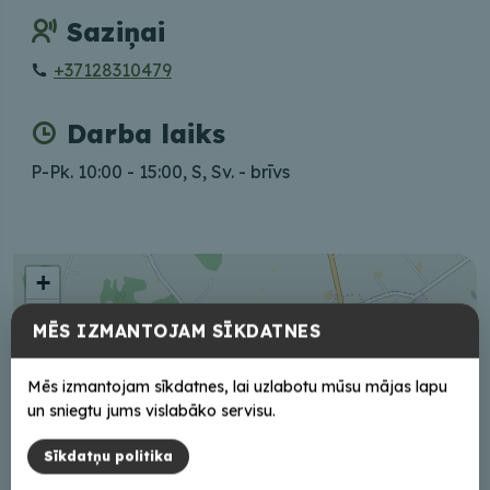
Saziņai
+37128310479
Darba laiks
P-Pk. 10:00 - 15:00, S, Sv. - brīvs
+
−
MĒS IZMANTOJAM SĪKDATNES
Mēs izmantojam sīkdatnes, lai uzlabotu mūsu mājas lapu
un sniegtu jums vislabāko servisu.
Sīkdatņu politika