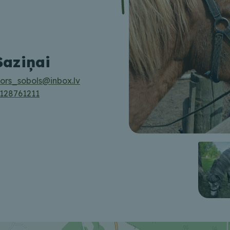
Saziņai
tors_sobols@inbox.lv
128761211