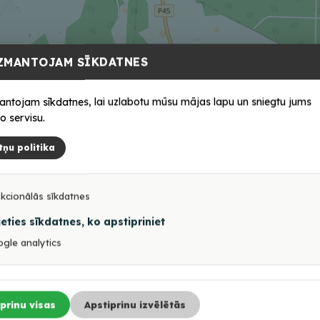
ZMANTOJAM SĪKDATNES
antojam sīkdatnes, lai uzlabotu mūsu mājas lapu un sniegtu jums
o servisu.
tņu politika
kcionālās sīkdatnes
ieties sīkdatnes, ko apstipriniet
gle analytics
prinu visas
Apstiprinu izvēlētās