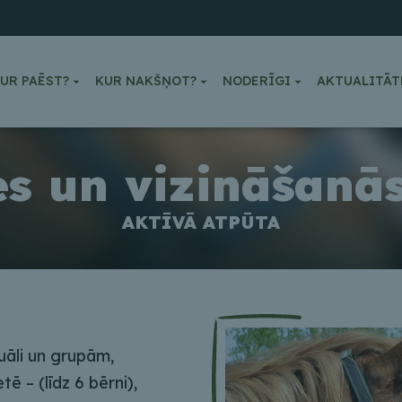
UR PAĒST?
KUR NAKŠŅOT?
NODERĪGI
AKTUALITĀT
es un vizināšanās
AKTĪVĀ ATPŪTA
duāli un grupām,
ē – (līdz 6 bērni),