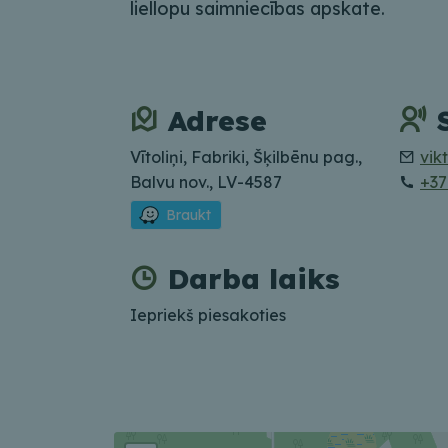
liellopu saimniecības apskate.
Adrese
Vītoliņi, Fabriki, Šķilbēnu pag.,
vik
Balvu nov., LV-4587
+37
Braukt
Darba laiks
Iepriekš piesakoties