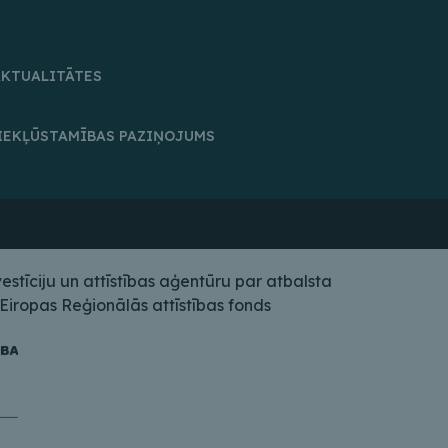
AKTUALITĀTES
IEKĻŪSTAMĪBAS PAZIŅOJUMS
tīciju un attīstības aģentūru par atbalsta
iropas Reģionālās attīstības fonds