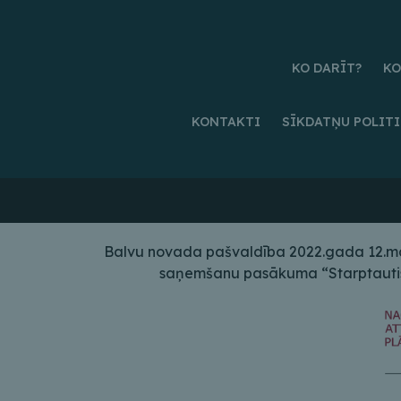
KO DARĪT?
KO
KONTAKTI
SĪKDATŅU POLIT
Balvu novada pašvaldība 2022.gada 12.maij
saņemšanu pasākuma “Starptautiskā