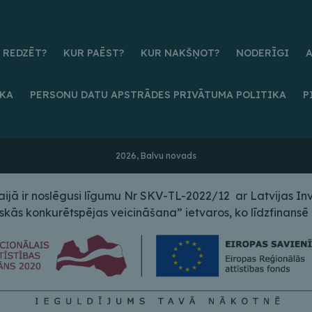
 REDZĒT?
KUR PAĒST?
KUR NAKŠŅOT?
NODERĪGI
IKA
PERSONU DATU APSTRĀDES PRIVĀTUMA POLITIKA
P
2026, Balvu novads
ā ir noslēgusi līgumu Nr SKV-TL-2022/12 ar Latvijas Inves
s konkurētspējas veicināšana” ietvaros, ko līdzfinansē E