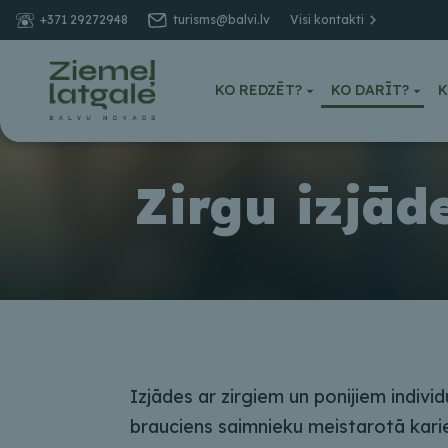
+371 29272948
turisms@balvi.lv
Visi kontakti
KO REDZĒT?
KO DARĪT?
K
Zirgu izjād
Izjādes ar zirgiem un ponijiem indivi
brauciens saimnieku meistarotā kariet