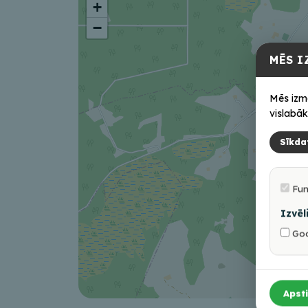
+
−
MĒS I
Mēs izm
vislabāk
Sīkda
Fun
Izvēl
Goo
Apsti