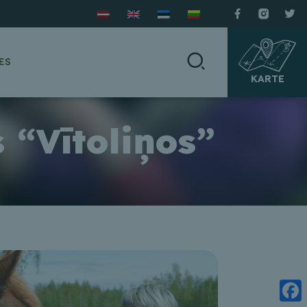
ES
KARTE
 “Vītoliņos”