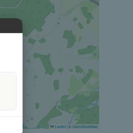
Leaflet
|
©
OpenStreetMap