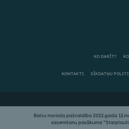
KO DARĪT?
KO
KONTAKTI
SĪKDATŅU POLIT
Balvu novada pašvaldība 2022.gada 12.maij
saņemšanu pasākuma “Starptautiskā