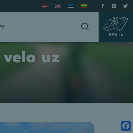
ES
KARTE
 velo uz
”