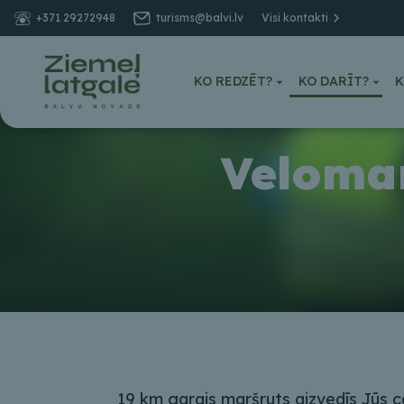
+371 29272948
turisms@balvi.lv
Visi kontakti
KO REDZĒT?
KO DARĪT?
K
Velomar
19 km garais maršruts aizvedīs Jūs cau