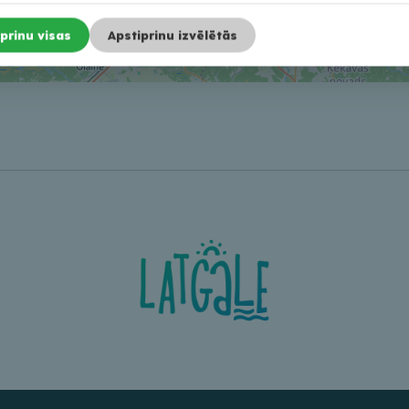
prinu visas
Apstiprinu izvēlētās