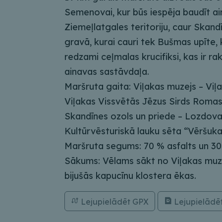
Semenovai, kur būs iespēja baudīt ain
Ziemeļlatgales teritoriju, caur Skan
gravā, kurai cauri tek Bušmas upīte,
redzami ceļmalas krucifiksi, kas ir r
ainavas sastāvdaļa.
Maršruta gaita: Viļakas muzejs – Viļ
Viļakas Vissvētās Jēzus Sirds Romas
Skandīnes ozols un priede – Lozdova
Kultūrvēsturiskā lauku sēta “Vēršuka
Maršruta segums: 70 % asfalts un 30
Sākums: Vēlams sākt no Viļakas muzej
bijušās kapucīnu klostera ēkas.
Lejupielādēt GPX
Lejupielādē