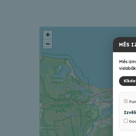
+
−
MĒS I
Mēs izm
vislabāk
Sīkda
Fun
Izvēl
Goo