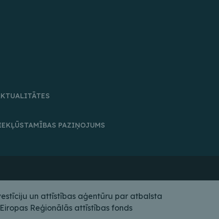
AKTUALITĀTES
IEKĻŪSTAMĪBAS PAZIŅOJUMS
tīciju un attīstības aģentūru par atbalsta
iropas Reģionālās attīstības fonds