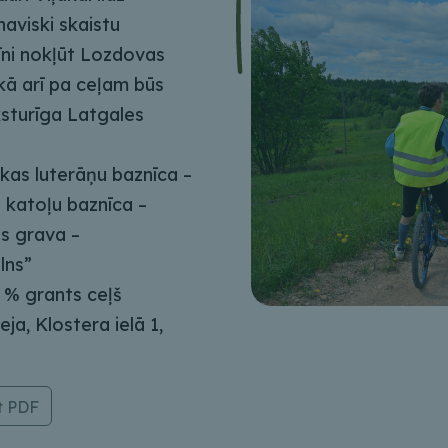
aviski skaistu
dīni nokļūt Lozdovas
 kā arī pa ceļam būs
aksturīga Latgales
akas luterāņu baznīca –
 katoļu baznīca –
s grava –
lns”
 % grants ceļš
a, Klostera ielā 1,
t PDF