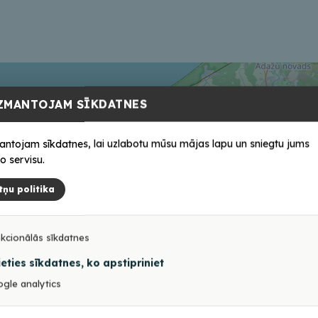
ZMANTOJAM SĪKDATNES
antojam sīkdatnes, lai uzlabotu mūsu mājas lapu un sniegtu jums
o servisu.
tņu politika
kcionālās sīkdatnes
ieties sīkdatnes, ko apstipriniet
gle analytics