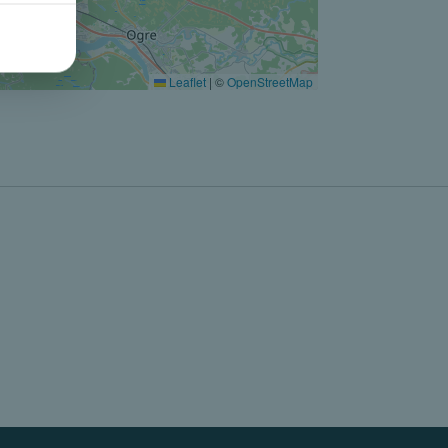
Leaflet
|
©
OpenStreetMap