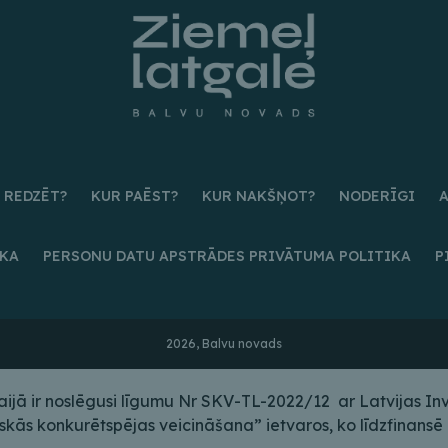
 REDZĒT?
KUR PAĒST?
KUR NAKŠŅOT?
NODERĪGI
IKA
PERSONU DATU APSTRĀDES PRIVĀTUMA POLITIKA
P
2026, Balvu novads
ā ir noslēgusi līgumu Nr SKV-TL-2022/12 ar Latvijas Inves
s konkurētspējas veicināšana” ietvaros, ko līdzfinansē E