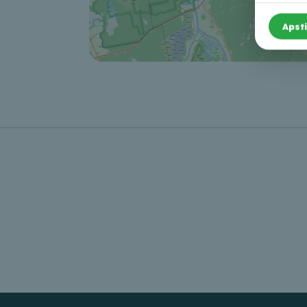
Apsti