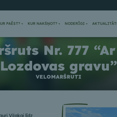
UR PAĒST?
KUR NAKŠŅOT?
NODERĪGI
AKTUALITĀT
šruts Nr. 777 “Ar
Lozdovas gravu
VELOMARŠRUTI
ri Viļakai līdz