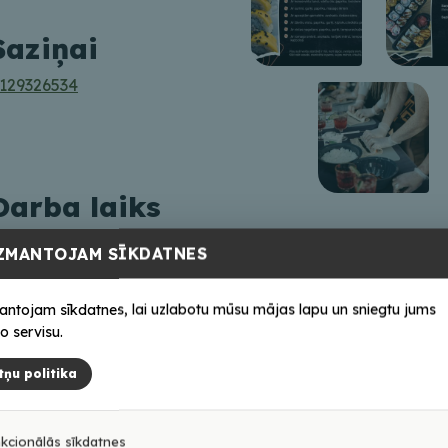
Saziņai
129326534
Darba laiks
kš piesakoties
ZMANTOJAM SĪKDATNES
antojam sīkdatnes, lai uzlabotu mūsu mājas lapu un sniegtu jums
o servisu.
tņu politika
kcionālās sīkdatnes