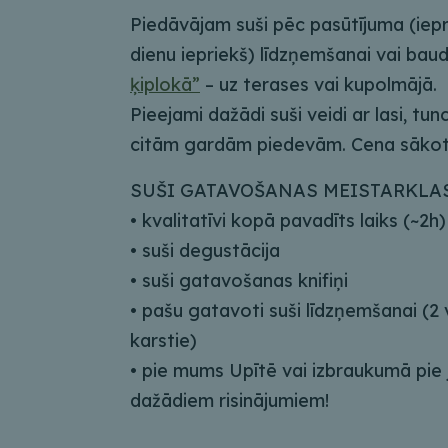
Piedāvājam suši pēc pasūtījuma (iepr
dienu iepriekš) līdzņemšanai vai bau
ķiplokā”
– uz terases vai kupolmājā.
Pieejami dažādi suši veidi ar lasi, tun
citām gardām piedevām. Cena sākot
SUŠI GATAVOŠANAS MEISTARKLAS
• kvalitatīvi kopā pavadīts laiks (~2h)
• suši degustācija
• suši gatavošanas knifiņi
• pašu gatavoti suši līdzņemšanai (2 
karstie)
• pie mums Upītē vai izbraukumā pie
dažādiem risinājumiem!