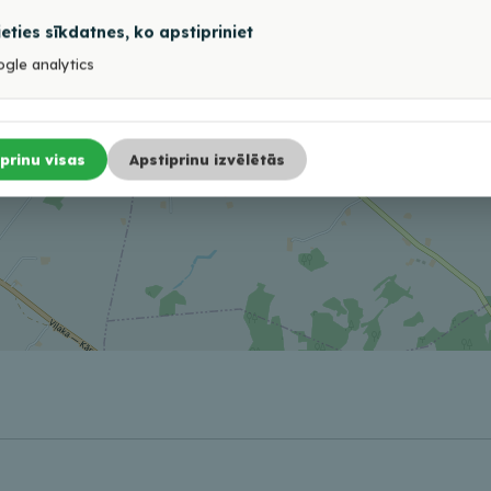
ieties sīkdatnes, ko apstipriniet
gle analytics
prinu visas
Apstiprinu izvēlētās