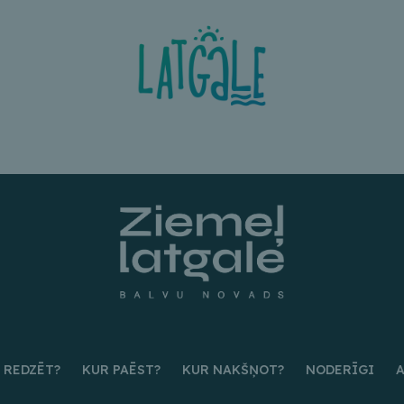
 REDZĒT?
KUR PAĒST?
KUR NAKŠŅOT?
NODERĪGI