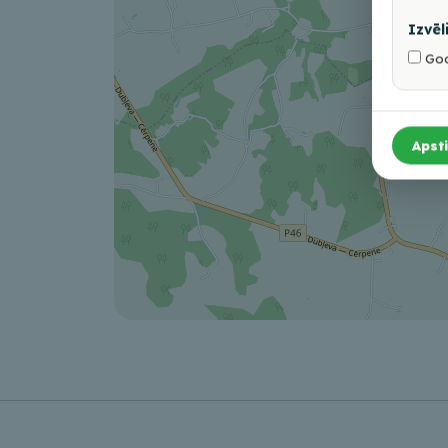
Izvēl
Goo
Apsti