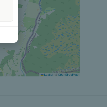
Leaflet
|
©
OpenStreetMap