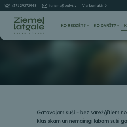
+371 29272948
turisms@balvi.lv
Visi kontakti
KO REDZĒT?
KO DARĪT?
K
Gatavojam suši – bez sarežģītiem n
klasiskām un nemainīgi labām suši g