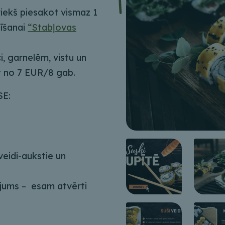
iekš piesakot vismaz 1
dīšanai
“Stabļovas
ci, garnelēm, vistu un
 no 7 EUR/8 gab.
E:
veidi-aukstie un
 jums – esam atvērti