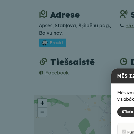
Adrese
Apses, Stabļova, Šķilbēnu pag.,
+37
Balvu nov.
Braukt
Tiešsaistē
Facebook
Ieprie
MĒS I
Mēs izm
vislabāk
+
−
Sīkda
Fun