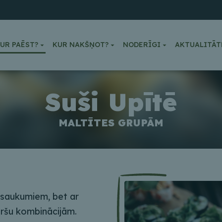
UR PAĒST?
KUR NAKŠŅOT?
NODERĪGI
AKTUALITĀT
Suši Upītē
MALTĪTES GRUPĀM
osaukumiem, bet ar
aršu kombinācijām.