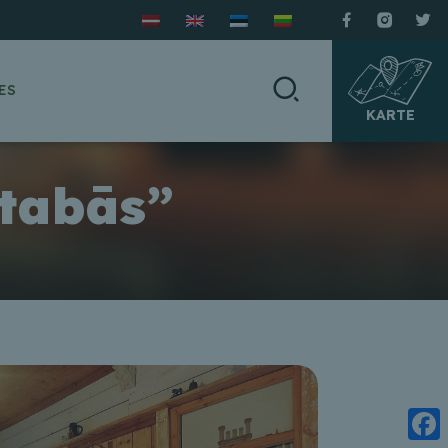
ES
KARTE
stabās”