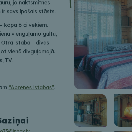
 auru, jo naktsmītnes
ir savs īpašais stāsts.
– kopā 6 cilvēkiem.
ienu vienguļamo gultu,
 Otra istaba – divas
not vienā divguļamajā.
s, TV.
umam
“Abrenes istabas”
.
Saziņai
ro73@inbox.lv