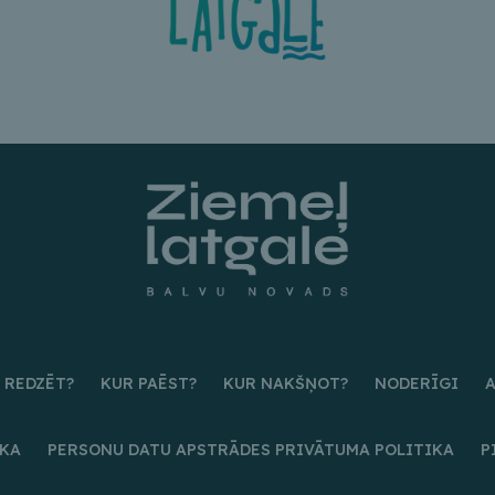
 REDZĒT?
KUR PAĒST?
KUR NAKŠŅOT?
NODERĪGI
IKA
PERSONU DATU APSTRĀDES PRIVĀTUMA POLITIKA
P