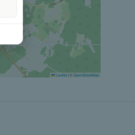
Leaflet
|
©
OpenStreetMap