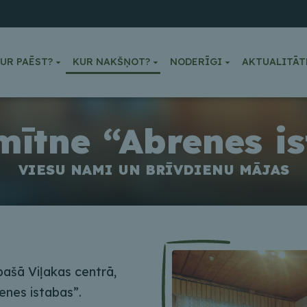
UR PAĒST?
KUR NAKŠŅOT?
NODERĪGI
AKTUALITĀT
ītne “Abrenes i
VIESU NAMI UN BRĪVDIENU MĀJAS
ašā Viļakas centrā,
renes istabas”.