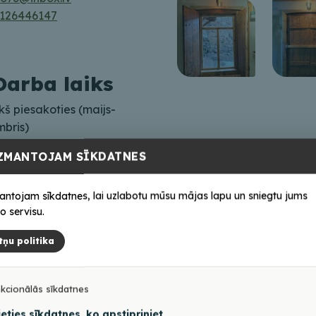
126446147
Darba laiks
kš piesakoties (maijs-
mbris)
ZMANTOJAM SĪKDATNES
antojam sīkdatnes, lai uzlabotu mūsu mājas lapu un sniegtu jums
o servisu.
tņu politika
kcionālās sīkdatnes
ieties sīkdatnes, ko apstipriniet