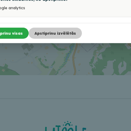
gle analytics
prinu visas
Apstiprinu izvēlētās