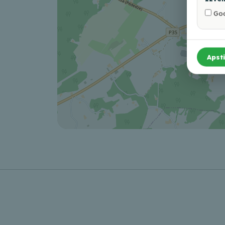
Goo
Apsti