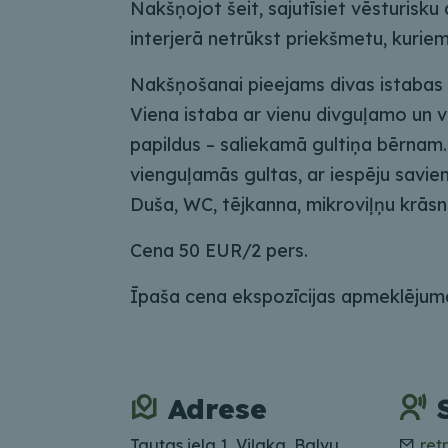
Nakšņojot šeit, sajutīsiet vēsturisku
interjerā netrūkst priekšmetu, kuriem 
Nakšņošanai pieejams divas istabas 
Viena istaba ar vienu divguļamo un v
papildus – saliekamā gultiņa bērnam.
vienguļamās gultas, ar iespēju savie
Duša, WC, tējkanna, mikroviļņu krāsn
Cena 50 EUR/2 pers.
Īpaša cena ekspozīcijas apmeklēj
Adrese
Tautas iela 1, Viļaka, Balvu
ret