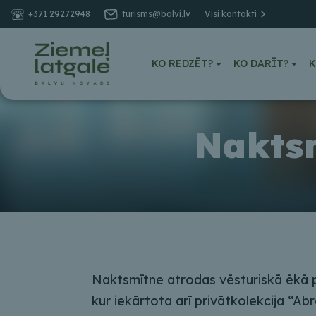
+371 29272948
turisms@balvi.lv
Visi kontakti
KO REDZĒT?
KO DARĪT?
K
Naktsm
Naktsmītne atrodas vēsturiskā ēkā p
kur iekārtota arī privātkolekcija “Ab