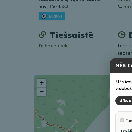
nov., LV-4583
+37
Braukt
Tiešsaistē
Facebook
Ieprie
septe
MĒS I
Mēs izm
+
vislabāk
−
Sīkda
Fun
Izvēl