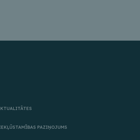
AKTUALITĀTES
IEKĻŪSTAMĪBAS PAZIŅOJUMS