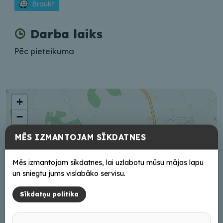
Braukt
Darba laiks
Pēc pieteikuma
+
−
MĒS IZMANTOJAM SĪKDATNES
Mēs izmantojam sīkdatnes, lai uzlabotu mūsu mājas lapu
un sniegtu jums vislabāko servisu.
Sīkdatņu politika