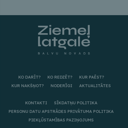
KO DARĪT?
KO REDZĒT?
KUR PAĒST?
KUR NAKŠŅOT?
NODERĪGI
AKTUALITĀTES
KONTAKTI
SĪKDATŅU POLITIKA
PERSONU DATU APSTRĀDES PRIVĀTUMA POLITIKA
PIEKĻŪSTAMĪBAS PAZIŅOJUMS