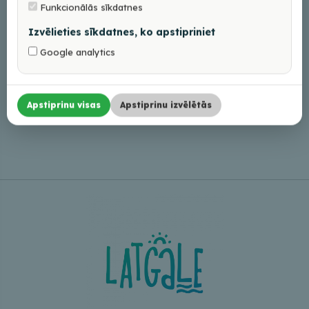
Funkcionālās sīkdatnes
Izvēlieties sīkdatnes, ko apstipriniet
Google analytics
Apstiprinu visas
Apstiprinu izvēlētās
Leaflet
|
©
OpenStreetMap