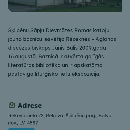
Šķilbēnu Sāpju Dievmātes Romas katoļu
jauno baznīcu iesvētīja Rēzeknes – Aglonas
diecēzes bīskaps Jānis Bulis 2009.gada
16.augustā. Baznīcā ir atvērta garīgās
literatūras bibliotēka un ir apskatāma
pastāvīga liturģisko lietu ekspozīcija.
Adrese
Rekovas iela 22, Rekova, Šķilbēnu pag., Balvu
nov., LV-4587