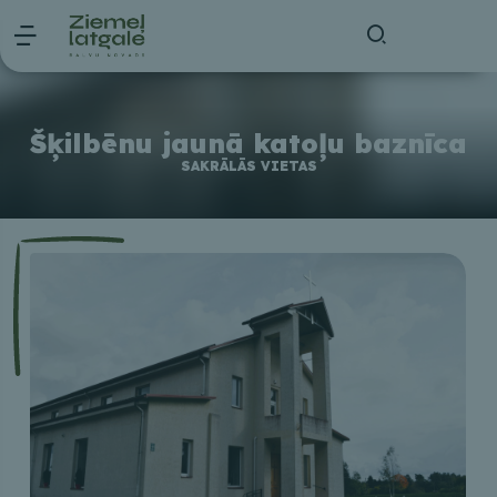
Šķilbēnu jaunā katoļu baznīca
SAKRĀLĀS VIETAS