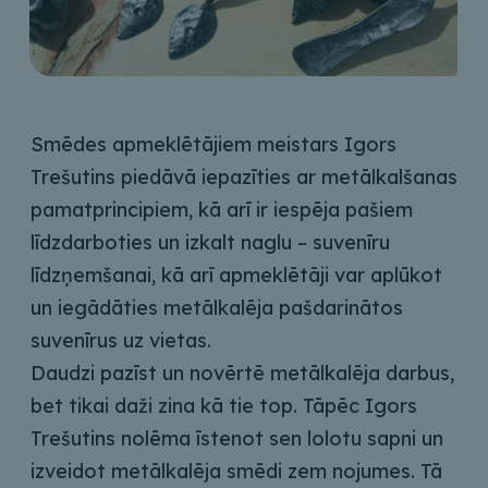
Smēdes apmeklētājiem meistars Igors
Trešutins piedāvā iepazīties ar metālkalšanas
pamatprincipiem, kā arī ir iespēja pašiem
līdzdarboties un izkalt naglu – suvenīru
līdzņemšanai, kā arī apmeklētāji var aplūkot
un iegādāties metālkalēja pašdarinātos
suvenīrus uz vietas.
Daudzi pazīst un novērtē metālkalēja darbus,
bet tikai daži zina kā tie top. Tāpēc Igors
Trešutins nolēma īstenot sen lolotu sapni un
izveidot metālkalēja smēdi zem nojumes. Tā