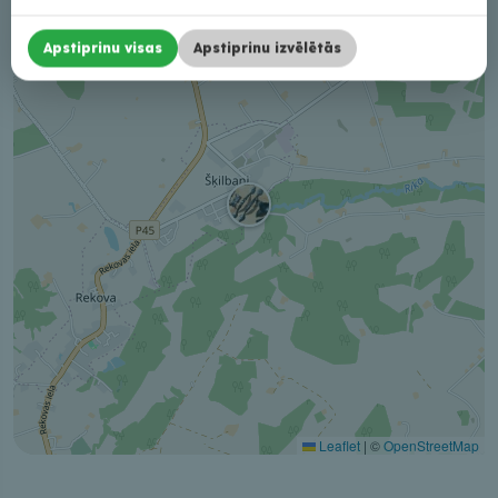
−
Apstiprinu visas
Apstiprinu izvēlētās
Leaflet
|
©
OpenStreetMap