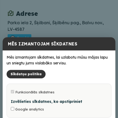
Adrese
Parka iela 2, Šķilbani, Šķilbēnu pag., Balvu nov.,
LV-4587
Braukt
MĒS IZMANTOJAM SĪKDATNES
Saziņai
Mēs izmantojam sīkdatnes, lai uzlabotu mūsu mājas lapu
+37126519040
un sniegtu jums vislabāko servisu.
Sīkdatņu politika
Darba laiks
Iepriekš piesakoties
Funkcionālās sīkdatnes
Izvēlieties sīkdatnes, ko apstipriniet
Google analytics
+