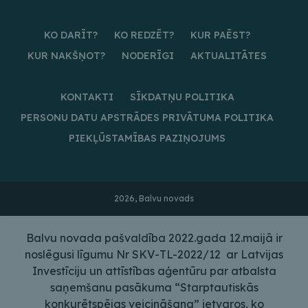
KO DARĪT?
KO REDZĒT?
KUR PAĒST?
KUR NAKŠŅOT?
NODERĪGI
AKTUALITĀTES
KONTAKTI
SĪKDATŅU POLITIKA
PERSONU DATU APSTRĀDES PRIVĀTUMA POLITIKA
PIEKĻŪSTAMĪBAS PAZIŅOJUMS
2026, Balvu novads
Balvu novada pašvaldība 2022.gada 12.maijā ir
noslēgusi līgumu Nr SKV-TL-2022/12 ar Latvijas
Investīciju un attīstības aģentūru par atbalsta
saņemšanu pasākuma “Starptautiskās
konkurētspējas veicināšana” ietvaros, ko