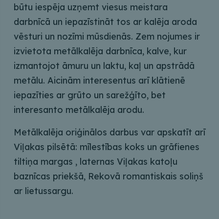
būtu iespēja uzņemt viesus meistara
darbnīcā un iepazīstināt tos ar kalēja aroda
vēsturi un nozīmi mūsdienās. Zem nojumes ir
izvietota metālkalēja darbnīca, kalve, kur
izmantojot āmuru un laktu, kaļ un apstrādā
metālu. Aicinām interesentus arī klātienē
iepazīties ar grūto un sarežģīto, bet
interesanto metālkalēja arodu.
Metālkalēja oriģinālos darbus var apskatīt arī
Viļakas pilsētā: mīlestības koks un grāfienes
tiltiņa margas , laternas Viļakas katoļu
baznīcas priekšā, Rekovā romantiskais soliņš
ar lietussargu.