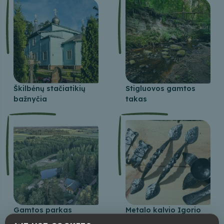
Škilbėnų stačiatikių
Stigluovos gamtos
bažnyčia
takas
Gamtos parkas
Metalo kalvio Igorio
„Balkanu kalni“
Trešutino kalvė