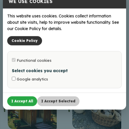
WE USE COOKIES
This website uses cookies. Cookies collect information
about site visits, help to improve website functionality. See
our Cookie Policy for details.
Cookie Policy
Functional cookies
Alaus darykla „Rols
Ūkis „Kotiņi“”
Ols“
Select cookies you accept
Google analytics
I Accept All
I Accept Selected