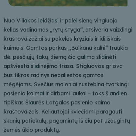
Nuo Viliakos leidžiasi ir palei sieną vingiuoja
kelias vadinamas „rytų styga“, atsiveria vaizdingi
kraštovaizdžiai su pakelės kryžiais ir idiliškais
kaimais. Gamtos parkas „Balkanu kalni“ traukia
dėl pėsčiųjų takų, žiemą čia galima slidinėti
apšviesta slidinėjimo trasa. Stigluovos griova
bus tikras radinys nepaliestos gamtos
mėgėjams. Svečius maloniai nustebina tvarkingi
pasienio kaimai ir dirbami laukai – toks šiandien
tipiškas Šiaurės Latgalos pasienio kaimo
kraštovaizdis. Keliautojai kviečiami paragauti
skanių patiekalų, pagamintų iš čia pat užaugintų
žemės ūkio produktų.