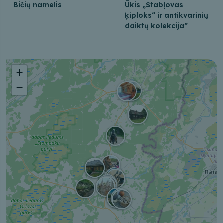
Bičių namelis
Ūkis „Stabļovas
ķiploks“ ir antikvarinių
daiktų kolekcija”
+
−