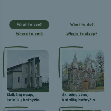
What to see?
What to do?
Where to eat?
Where to sleep?
Škilbėnų naujoji
Škilbėnų senoji
katalikų bažnyčia
katalikų bažnyčia