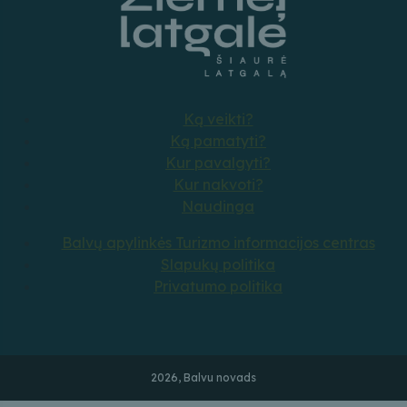
Ką veikti?
Ką pamatyti?
Kur pavalgyti?
Kur nakvoti?
Naudinga
Balvų apylinkės Turizmo informacijos centras
Slapukų politika
Privatumo politika
2026, Balvu novads