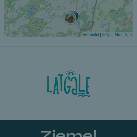
Leaflet
|
©
OpenStreetMap