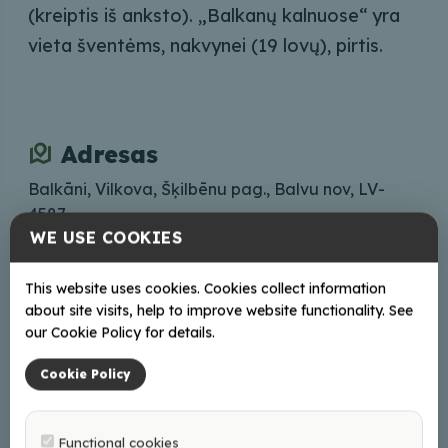
(kreiptis iš anksto). „Balkanų kalnuose“ yra
vieta šventėms, nakvynei (19 lovų), pirtis.
Adresas
Balkāni, Vilkova, Šķilbēnu pag., Balvu nov, LV-
4587
WE USE COOKIES
Braukt
This website uses cookies. Cookies collect information
Kontaktai
about site visits, help to improve website functionality. See
our Cookie Policy for details.
skilbeni@balvi.lv
+37126470877; 64521243
Cookie Policy
Internete
Functional cookies