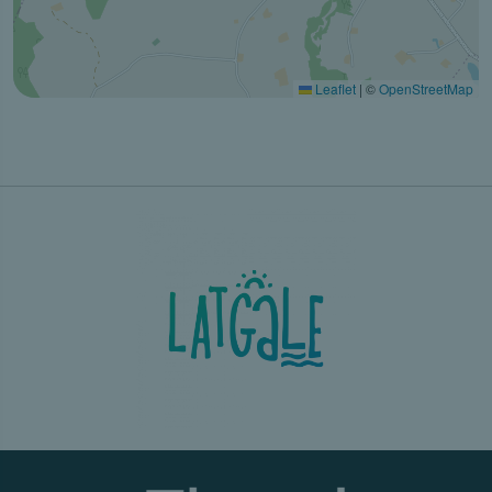
Leaflet
|
©
OpenStreetMap