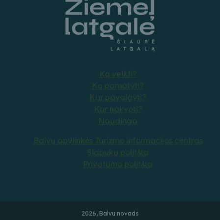
Ką veikti?
Ką pamatyti?
Kur pavalgyti?
Kur nakvoti?
Naudinga
Balvų apylinkės Turizmo informacijos centras
Slapukų politika
Privatumo politika
2026, Balvu novads