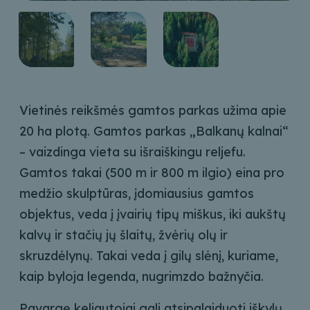
Vietinės reikšmės gamtos parkas užima apie
20 ha plotą. Gamtos parkas „Balkanų kalnai“
– vaizdinga vieta su išraiškingu reljefu.
Gamtos takai (500 m ir 800 m ilgio) eina pro
medžio skulptūras, įdomiausius gamtos
objektus, veda į įvairių tipų miškus, iki aukštų
kalvų ir stačių jų šlaitų, žvėrių olų ir
skruzdėlynų. Takai veda į gilų slėnį, kuriame,
kaip byloja legenda, nugrimzdo bažnyčia.
Pavargę keliautojai gali atsipalaiduoti iškylų ​​​​