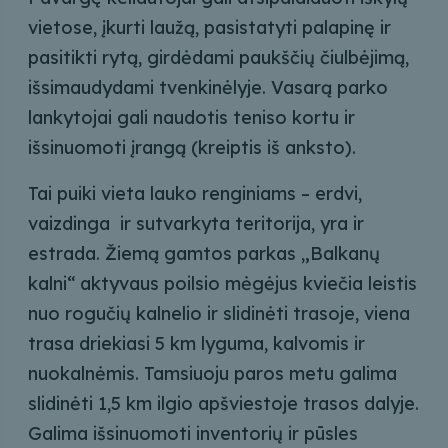
vietose, įkurti laužą, pasistatyti palapinę ir
pasitikti rytą, girdėdami paukščių čiulbėjimą,
išsimaudydami tvenkinėlyje. Vasarą parko
lankytojai gali naudotis teniso kortu ir
išsinuomoti įrangą (kreiptis iš anksto).
Tai puiki vieta lauko renginiams – erdvi,
vaizdinga ir sutvarkyta teritorija, yra ir
estrada. Žiemą gamtos parkas „Balkanų
kalni“ aktyvaus poilsio mėgėjus kviečia leistis
nuo rogučių kalnelio ir slidinėti trasoje, viena
trasa driekiasi 5 km lyguma, kalvomis ir
nuokalnėmis. Tamsiuoju paros metu galima
slidinėti 1,5 km ilgio apšviestoje trasos dalyje.
Galima išsinuomoti inventorių ir pūsles