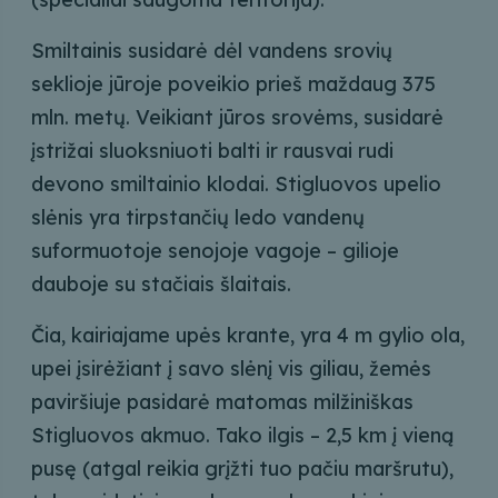
Smiltainis susidarė dėl vandens srovių
seklioje jūroje poveikio prieš maždaug 375
mln. metų. Veikiant jūros srovėms, susidarė
įstrižai sluoksniuoti balti ir rausvai rudi
devono smiltainio klodai. Stigluovos upelio
slėnis yra tirpstančių ledo vandenų
suformuotoje senojoje vagoje – gilioje
dauboje su stačiais šlaitais.
Čia, kairiajame upės krante, yra 4 m gylio ola,
upei įsirėžiant į savo slėnį vis giliau, žemės
paviršiuje pasidarė matomas milžiniškas
Stigluovos akmuo. Tako ilgis – 2,5 km į vieną
pusę (atgal reikia grįžti tuo pačiu maršrutu),