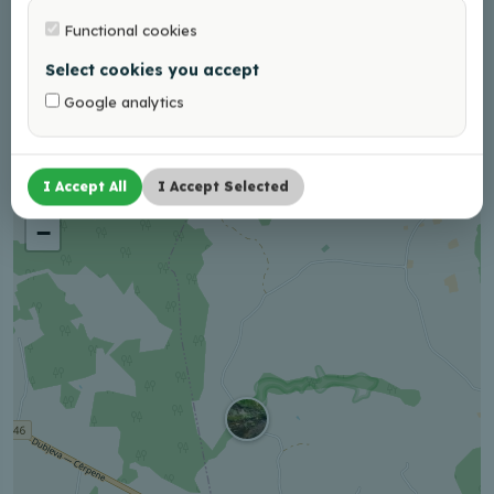
Adresas
Functional cookies
Stiglova, Šķilbēnu pag., Balvu nov., LV-4587
Select cookies you accept
Braukt
Google analytics
I Accept All
I Accept Selected
+
−