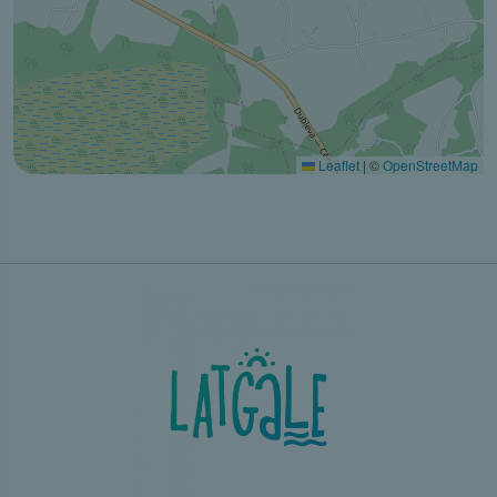
Leaflet
|
©
OpenStreetMap