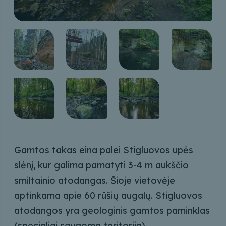
Gamtos takas eina palei Stigluovos upės
slėnį, kur galima pamatyti 3-4 m aukščio
smiltainio atodangas. Šioje vietovėje
aptinkama apie 60 rūšių augalų. Stigluovos
atodangos yra geologinis gamtos paminklas
(specialiai saugoma teritorija).