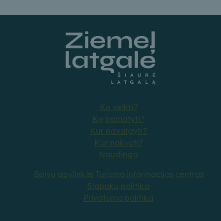
Ką veikti?
Ką pamatyti?
Kur pavalgyti?
Kur nakvoti?
Naudinga
Balvų apylinkės Turizmo informacijos centras
Slapukų politika
Privatumo politika