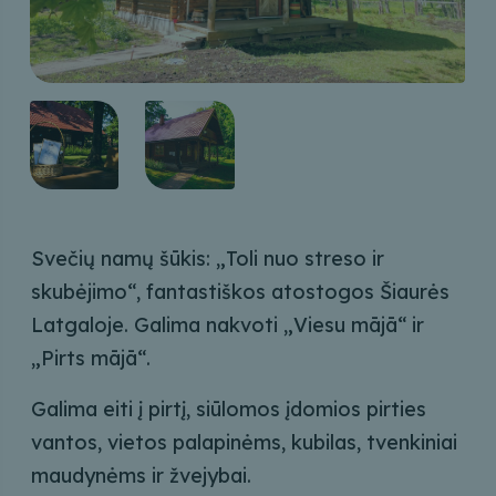
Svečių namų šūkis: „Toli nuo streso ir
skubėjimo“, fantastiškos atostogos Šiaurės
Latgaloje. Galima nakvoti „Viesu mājā“ ir
„Pirts mājā“.
Galima eiti į pirtį, siūlomos įdomios pirties
vantos, vietos palapinėms, kubilas, tvenkiniai
maudynėms ir žvejybai.