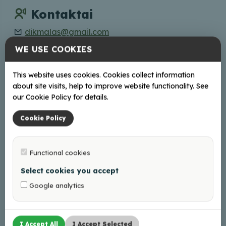
Kontaktai
dikmalas@gmail.com
+37129471150; +37129421087
WE USE COOKIES
Internete
This website uses cookies. Cookies collect information
about site visits, help to improve website functionality. See
Facebook
our Cookie Policy for details.
Cookie Policy
+
Functional cookies
−
Select cookies you accept
Google analytics
I Accept All
I Accept Selected