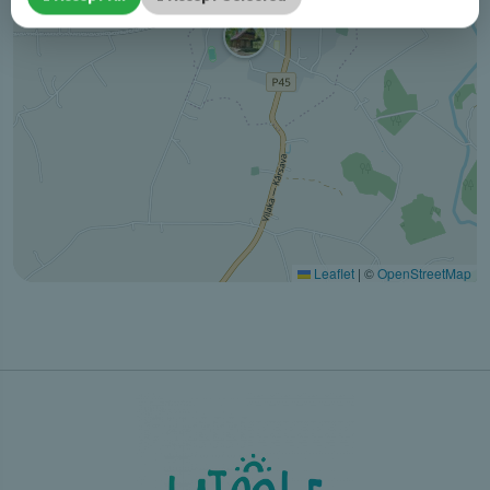
Leaflet
|
©
OpenStreetMap