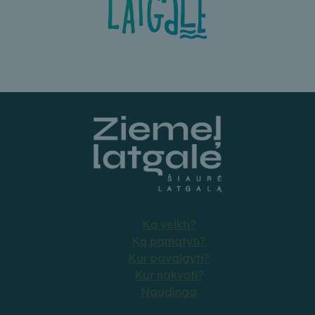
Ką veikti?
Ką pamatyti?
Kur pavalgyti?
Kur nakvoti?
Naudinga