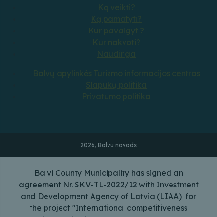
Ką veikti?
Ką pamatyti?
Kur pavalgyti?
Kur nakvoti?
Naudinga
Balvų apylinkės Turizmo informacijos centras
Slapukų politika
Privatumo politika
2026, Balvu novads
Balvi County Municipality has signed an
agreement Nr. SKV-TL-2022/12 with Investment
and Development Agency of Latvia (LIAA) for
the project "International competitiveness