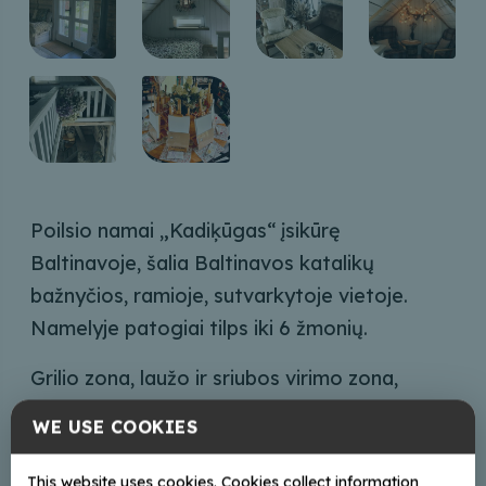
Poilsio namai „Kadiķūgas“ įsikūrę
Baltinavoje, šalia Baltinavos katalikų
bažnyčios, ramioje, sutvarkytoje vietoje.
Namelyje patogiai tilps iki 6 žmonių.
Grilio zona, laužo ir sriubos virimo zona,
terasa su lauko židiniu, tinklinio aikštelė,
WE USE COOKIES
kubilas.
This website uses cookies. Cookies collect information