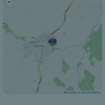
−
Leaflet
|
©
OpenStreetMap