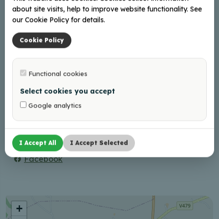
about site visits, help to improve website functionality. See
our Cookie Policy for details.
Adresas
Cookie Policy
Liepu iela 5, Baltinava, LV-4594
Braukt
Functional cookies
Select cookies you accept
Kontaktai
Google analytics
+37126314669
Internete
I Accept All
I Accept Selected
Facebook
+