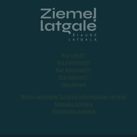
Ką veikti?
Ką pamatyti?
Kur pavalgyti?
Kur nakvoti?
Naudinga
Balvų apylinkės Turizmo informacijos centras
Slapukų politika
Privatumo politika