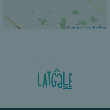
Leaflet
|
©
OpenStreetMap