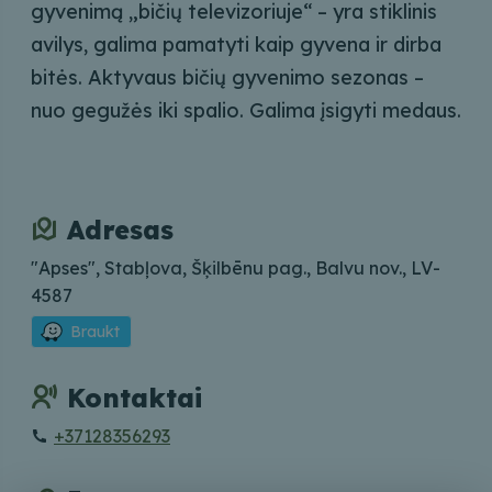
gyvenimą „bičių televizoriuje“ – yra stiklinis
avilys, galima pamatyti kaip gyvena ir dirba
bitės. Aktyvaus bičių gyvenimo sezonas –
nuo ​​gegužės iki spalio. Galima įsigyti medaus.
Adresas
"Apses", Stabļova, Šķilbēnu pag., Balvu nov., LV-
4587
Braukt
Kontaktai
+37128356293