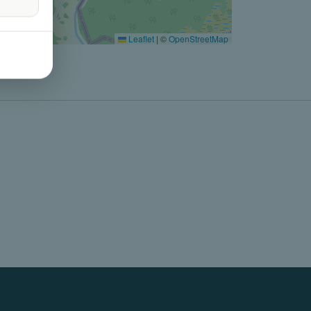
Leaflet
|
©
OpenStreetMap