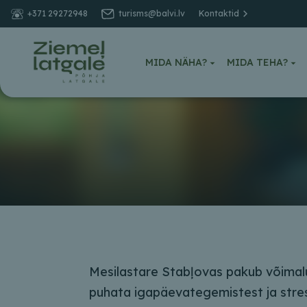
+371 29272948
turisms@balvi.lv
Kontaktid
MIDA NÄHA?
MIDA TEHA?
Mesilastare Stabļovas pakub võimal
puhata igapäevategemistest ja stres