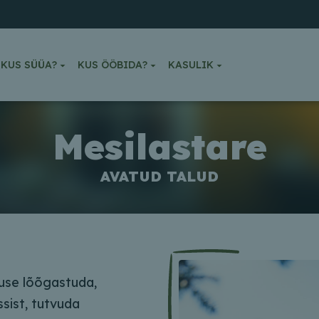
KUS SÜÜA?
KUS ÖÖBIDA?
KASULIK
Mesilastare
AVATUD TALUD
use lõõgastuda,
sist, tutvuda