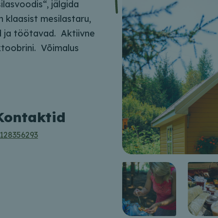
lasvoodis“, jälgida
n klaasist mesilastaru,
d ja töötavad. Aktiivne
toobrini. Võimalus
Kontaktid
128356293