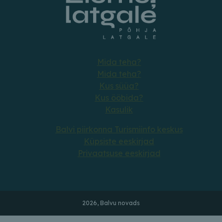
Mida teha?
Mida teha?
Kus süüa?
Kus ööbida?
Kasulik
Balvi piirkonna Turismiinfo keskus
Küpsiste eeskirjad
Privaatsuse eeskirjad
2026, Balvu novads