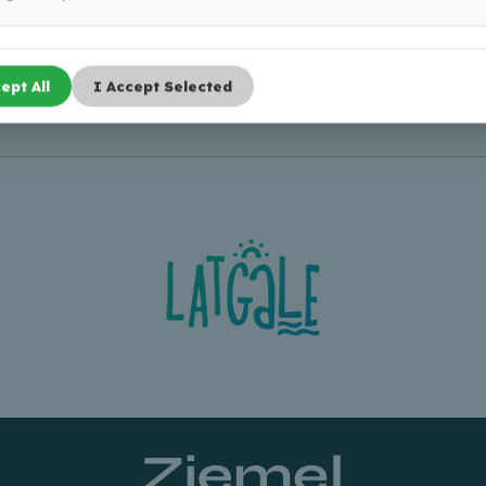
ept All
I Accept Selected