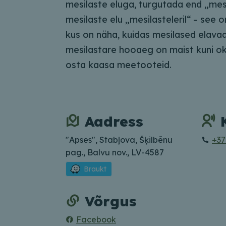
mesilaste eluga, turgutada end „mesi
mesilaste elu „mesilasteleril“ – see o
kus on näha, kuidas mesilased elava
mesilastare hooaeg on maist kuni ok
osta kaasa meetooteid.
Aadress
"Apses", Stabļova, Šķilbēnu
+37
pag., Balvu nov., LV-4587
Braukt
Võrgus
Facebook