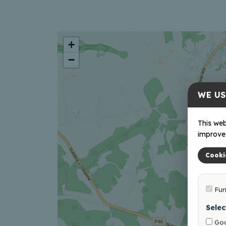
+
−
WE US
This web
improve 
Cooki
Fun
Selec
Goo