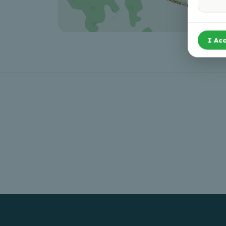
I Acc